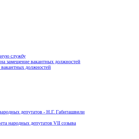
ьную службу
 на замещение вакантных должностей
е вакантных должностей
народных депутатов - Н.Г. Габиташвили
ета народных депутатов VII созыва