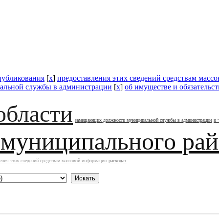
публикования
[
x
]
предоставления этих сведений средствам масс
альной службы в администрации
[
x
]
об имуществе и обязательс
области
замещающих должности муниципальной службы в администрации
и 
 муниципального ра
ения этих сведений средствам массовой информации
расходах