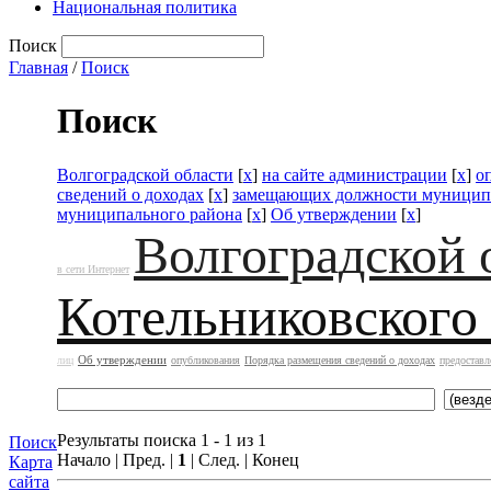
Национальная политика
Поиск
Главная
/
Поиск
Поиск
Волгоградской области
[
x
]
на сайте администрации
[
x
]
о
сведений о доходах
[
x
]
замещающих должности муницип
муниципального района
[
x
]
Об утверждении
[
x
]
Волгоградской 
в сети Интернет
Котельниковского
Об утверждении
лиц
опубликования
Порядка размещения сведений о доходах
предоставл
Результаты поиска 1 - 1 из 1
Поиск
Начало | Пред. |
1
| След. | Конец
Карта
сайта