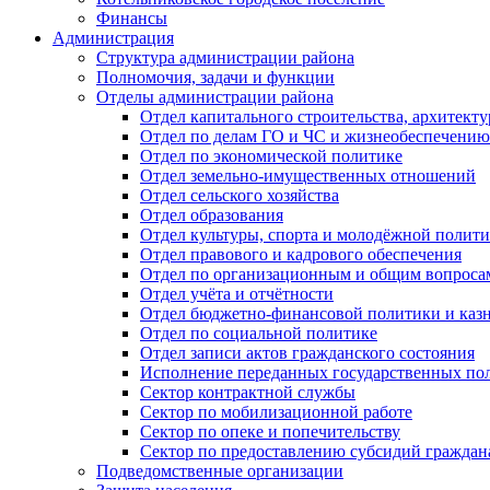
Финансы
Администрация
Структура администрации района
Полномочия, задачи и функции
Отделы администрации района
Отдел капитального строительства, архитек
Отдел по делам ГО и ЧС и жизнеобеспечению
Отдел по экономической политике
Отдел земельно-имущественных отношений
Отдел сельского хозяйства
Отдел образования
Отдел культуры, спорта и молодёжной полит
Отдел правового и кадрового обеспечения
Отдел по организационным и общим вопроса
Отдел учёта и отчётности
Отдел бюджетно-финансовой политики и казн
Отдел по социальной политике
Отдел записи актов гражданского состояния
Исполнение переданных государственных по
Сектор контрактной службы
Сектор по мобилизационной работе
Сектор по опеке и попечительству
Сектор по предоставлению субсидий гражда
Подведомственные организации