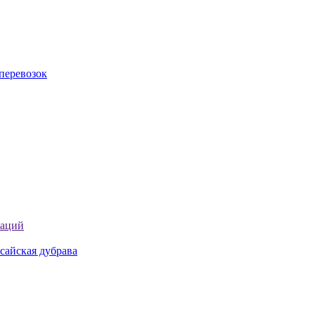
перевозок
таций
сайская дубрава