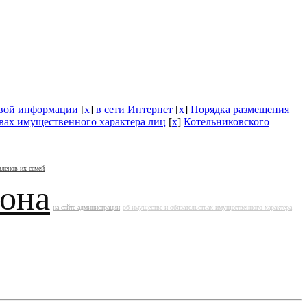
овой информации
[
x
]
в сети Интернет
[
x
]
Порядка размещения
твах имущественного характера лиц
[
x
]
Котельниковского
членов их семей
йона
на сайте администрации
об имуществе и обязательствах имущественного характера