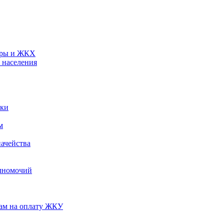
туры и ЖКХ
 населения
ики
м
ачейства
лномочий
нам на оплату ЖКУ