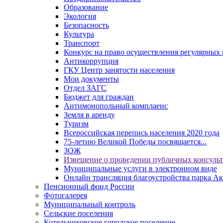
Образование
Экология
Безопасность
Культура
Транспорт
Конкурс на право осуществления регулярных 
Антикоррупция
ГКУ Центр занятости населения
Мои документы
Отдел ЗАГС
Бюджет для граждан
Антимонопольный комплаенс
Земля в аренду
Туризм
Всероссийская перепись населения 2020 года
75-летию Великой Победы посвящается...
ЗОЖ
Извещение о проведении публичных консуль
Муниципальные услуги в электронном виде
Онлайн трансляция благоустройства парка Ак
Пенсионный фонд России
Фотогалерея
Муниципальный контроль
Сельские поселения
Котельниковское городское поселение