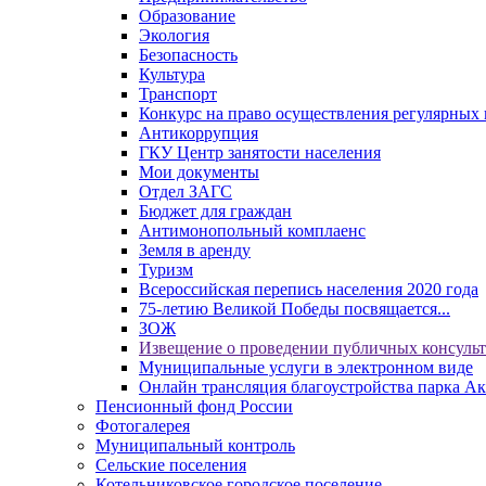
Образование
Экология
Безопасность
Культура
Транспорт
Конкурс на право осуществления регулярных 
Антикоррупция
ГКУ Центр занятости населения
Мои документы
Отдел ЗАГС
Бюджет для граждан
Антимонопольный комплаенс
Земля в аренду
Туризм
Всероссийская перепись населения 2020 года
75-летию Великой Победы посвящается...
ЗОЖ
Извещение о проведении публичных консуль
Муниципальные услуги в электронном виде
Онлайн трансляция благоустройства парка Ак
Пенсионный фонд России
Фотогалерея
Муниципальный контроль
Сельские поселения
Котельниковское городское поселение