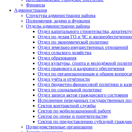
Финансы
Администрация
Структура администрации района
Полномочия, задачи и функции
Отделы администрации района
Отдел капитального строительства, архитек
Отдел по делам ГО и ЧС и жизнеобеспечению
Отдел по экономической политике
Отдел земельно-имущественных отношений
Отдел сельского хозяйства
Отдел образования
Отдел культуры, спорта и молодёжной полит
Отдел правового и кадрового обеспечения
Отдел по организационным и общим вопроса
Отдел учёта и отчётности
Отдел бюджетно-финансовой политики и казн
Отдел по социальной политике
Отдел записи актов гражданского состояния
Исполнение переданных государственных по
Сектор контрактной службы
Сектор по мобилизационной работе
Сектор по опеке и попечительству
Сектор по предоставлению субсидий гражда
Подведомственные организации