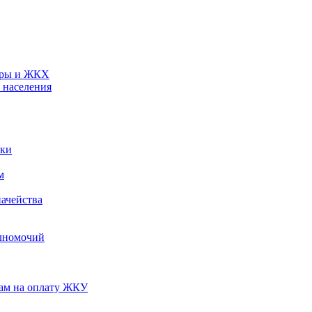
туры и ЖКХ
 населения
ики
м
ачейства
лномочий
нам на оплату ЖКУ