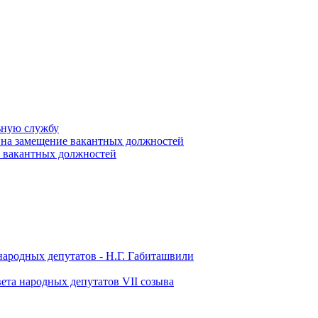
ьную службу
 на замещение вакантных должностей
е вакантных должностей
народных депутатов - Н.Г. Габиташвили
ета народных депутатов VII созыва