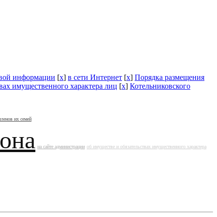
овой информации
[
x
]
в сети Интернет
[
x
]
Порядка размещения
твах имущественного характера лиц
[
x
]
Котельниковского
членов их семей
йона
на сайте администрации
об имуществе и обязательствах имущественного характера