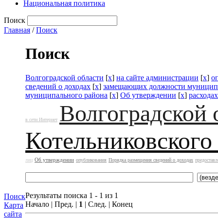
Национальная политика
Поиск
Главная
/
Поиск
Поиск
Волгоградской области
[
x
]
на сайте администрации
[
x
]
о
сведений о доходах
[
x
]
замещающих должности муницип
муниципального района
[
x
]
Об утверждении
[
x
]
расходах
Волгоградской 
в сети Интернет
Котельниковского
Об утверждении
лиц
опубликования
Порядка размещения сведений о доходах
предоставл
Результаты поиска 1 - 1 из 1
Поиск
Начало | Пред. |
1
| След. | Конец
Карта
сайта