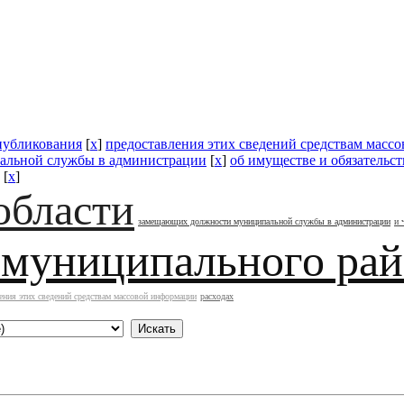
публикования
[
x
]
предоставления этих сведений средствам масс
альной службы в администрации
[
x
]
об имуществе и обязательс
[
x
]
области
замещающих должности муниципальной службы в администрации
и 
 муниципального ра
ения этих сведений средствам массовой информации
расходах