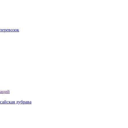
перевозок
таций
сайская дубрава