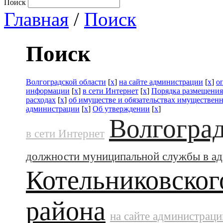
Поиск
Главная
/
Поиск
Поиск
Волгоградской области
[
x
]
на сайте администрации
[
x
]
о
информации
[
x
]
в сети Интернет
[
x
]
Порядка размещения
расходах
[
x
]
об имуществе и обязательствах имущественн
администрации
[
x
]
Об утверждении
[
x
]
Волгоград
в сети Интернет
должности муниципальной службы в а
Котельниковског
района
на сайте администраци