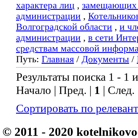
характера лиц
,
замещающих 
администрации
,
Котельнико
Волгоградской области
,
и чл
администрации
,
в сети Инте
средствам массовой информ
Путь:
Главная
/
Документы
/
Результаты поиска 1 - 1 и
Начало | Пред. |
1
| След.
Сортировать по релеван
© 2011 - 2020 kotelnikovo