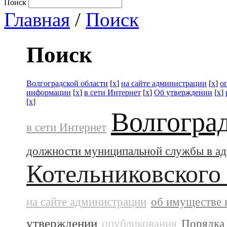
Поиск
Главная
/
Поиск
Поиск
Волгоградской области
[
x
]
на сайте администрации
[
x
]
о
информации
[
x
]
в сети Интернет
[
x
]
Об утверждении
[
x
]
[
x
]
Волгогра
в сети Интернет
должности муниципальной службы в а
Котельниковского
на сайте администрации
об имуществе 
утверждении
опубликования
Порядка 