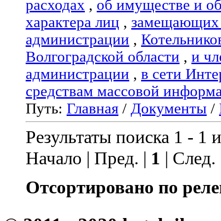
расходах
,
об имуществе и о
характера лиц
,
замещающих 
администрации
,
Котельнико
Волгоградской области
,
и чл
администрации
,
в сети Инте
средствам массовой информ
Путь:
Главная
/
Документы
/
Результаты поиска 1 - 1 и
Начало | Пред. |
1
| След.
Отсортировано по реле