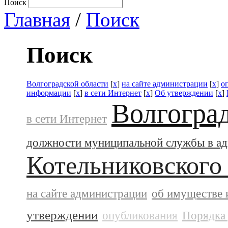
Поиск
Главная
/
Поиск
Поиск
Волгоградской области
[
x
]
на сайте администрации
[
x
]
о
информации
[
x
]
в сети Интернет
[
x
]
Об утверждении
[
x
]
Волгогра
в сети Интернет
должности муниципальной службы в а
Котельниковского
на сайте администрации
об имуществе 
утверждении
опубликования
Порядка 