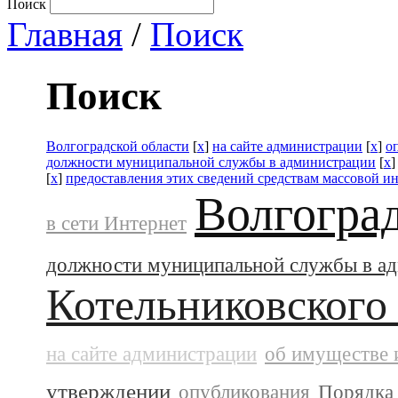
Поиск
Главная
/
Поиск
Поиск
Волгоградской области
[
x
]
на сайте администрации
[
x
]
о
должности муниципальной службы в администрации
[
x
[
x
]
предоставления этих сведений средствам массовой 
Волгогра
в сети Интернет
должности муниципальной службы в а
Котельниковского
на сайте администрации
об имуществе 
утверждении
опубликования
Порядка 