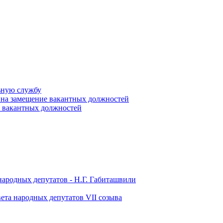
ьную службу
 на замещение вакантных должностей
е вакантных должностей
народных депутатов - Н.Г. Габиташвили
ета народных депутатов VII созыва