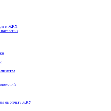
туры и ЖКХ
 населения
ики
м
ачейства
лномочий
нам на оплату ЖКУ