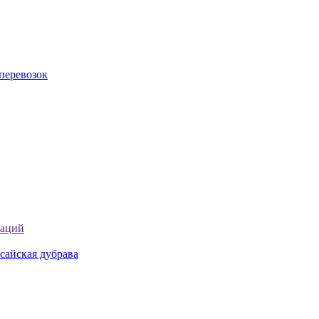
перевозок
таций
сайская дубрава