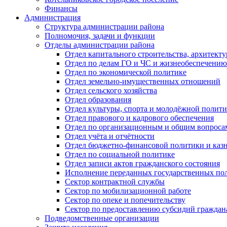
Финансы
Администрация
Структура администрации района
Полномочия, задачи и функции
Отделы администрации района
Отдел капитального строительства, архитек
Отдел по делам ГО и ЧС и жизнеобеспечению
Отдел по экономической политике
Отдел земельно-имущественных отношений
Отдел сельского хозяйства
Отдел образования
Отдел культуры, спорта и молодёжной полит
Отдел правового и кадрового обеспечения
Отдел по организационным и общим вопроса
Отдел учёта и отчётности
Отдел бюджетно-финансовой политики и казн
Отдел по социальной политике
Отдел записи актов гражданского состояния
Исполнение переданных государственных по
Сектор контрактной службы
Сектор по мобилизационной работе
Сектор по опеке и попечительству
Сектор по предоставлению субсидий гражда
Подведомственные организации