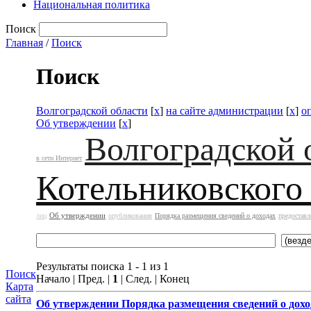
Национальная политика
Поиск
Главная
/
Поиск
Поиск
Волгоградской области
[
x
]
на сайте администрации
[
x
]
о
Об утверждении
[
x
]
Волгоградской 
в сети Интернет
Котельниковского
Об утверждении
лиц
опубликования
Порядка размещения сведений о доходах
предоставл
Результаты поиска 1 - 1 из 1
Поиск
Начало | Пред. |
1
| След. | Конец
Карта
сайта
Об утверждении
Порядка размещения сведений о дохо