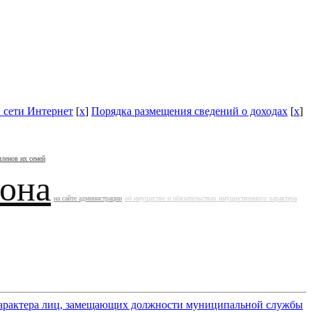
в сети Интернет
[
x
]
Порядка размещения сведений о доходах
[
x
]
членов их семей
йона
на сайте администрации
об имуществе и обязательствах имущественного характера
о характера лиц, замещающих должности муниципальной службы