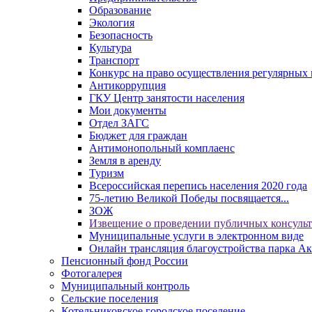
Образование
Экология
Безопасность
Культура
Транспорт
Конкурс на право осуществления регулярных 
Антикоррупция
ГКУ Центр занятости населения
Мои документы
Отдел ЗАГС
Бюджет для граждан
Антимонопольный комплаенс
Земля в аренду
Туризм
Всероссийская перепись населения 2020 года
75-летию Великой Победы посвящается...
ЗОЖ
Извещение о проведении публичных консуль
Муниципальные услуги в электронном виде
Онлайн трансляция благоустройства парка Ак
Пенсионный фонд России
Фотогалерея
Муниципальный контроль
Сельские поселения
Котельниковское городское поселение