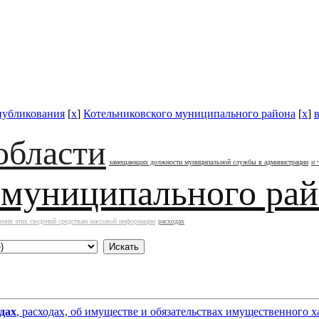
публикования
[
x
]
Котельниковского муниципального района
[
x
]
области
замещающих должности муниципальной службы в администрации
и 
 муниципального ра
ения этих сведений средствам массовой информации
расходах
дах
, расходах, об имуществе и обязательствах имущественног