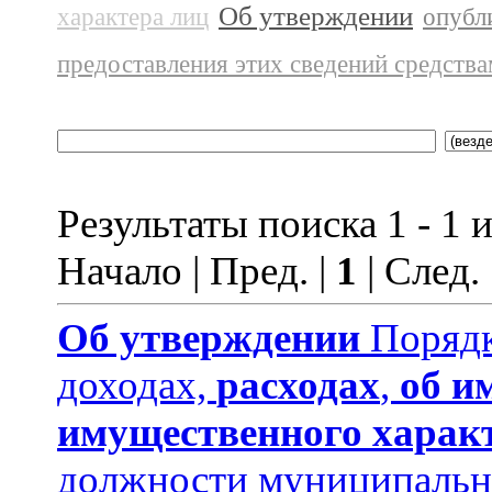
Об утверждении
характера лиц
опубл
предоставления этих сведений средств
Результаты поиска 1 - 1 и
Начало | Пред. |
1
| След.
Об утверждении
Порядк
доходах,
расходах
,
об и
имущественного харак
должности муниципальн