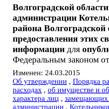
Волгоградской области
администрации
Котель
района
Волгоградской 
предоставления этих с
информации
для
опубл
Федеральным законом от 0
Изменен: 24.03.2015
Об утверждении
,
Порядка р
расходах
,
об имуществе и о
характера лиц
,
замещающих 
администрации
,
Котельнико