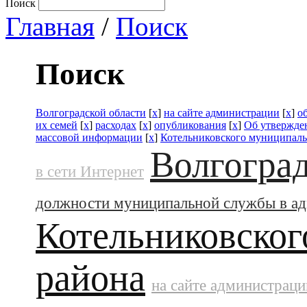
Поиск
Главная
/
Поиск
Поиск
Волгоградской области
[
x
]
на сайте администрации
[
x
]
о
их семей
[
x
]
расходах
[
x
]
опубликования
[
x
]
Об утвержде
массовой информации
[
x
]
Котельниковского муниципаль
Волгоград
в сети Интернет
должности муниципальной службы в а
Котельниковског
района
на сайте администраци