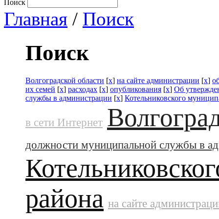
Поиск
Главная
/
Поиск
Поиск
Волгоградской области
[
x
]
на сайте администрации
[
x
]
о
их семей
[
x
]
расходах
[
x
]
опубликования
[
x
]
Об утвержде
службы в администрации
[
x
]
Котельниковского муницип
Волгоград
в сети Интернет
должности муниципальной службы в а
Котельниковског
района
на сайте администраци