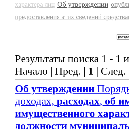
Об утверждении
характера лиц
опубл
предоставления этих сведений средств
Результаты поиска 1 - 1 и
Начало | Пред. |
1
| След.
Об утверждении
Порядк
доходах,
расходах
,
об и
имущественного харак
должности муниципаль