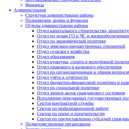
Финансы
Администрация
Структура администрации района
Полномочия, задачи и функции
Отделы администрации района
Отдел капитального строительства, архитек
Отдел по делам ГО и ЧС и жизнеобеспечению
Отдел по экономической политике
Отдел земельно-имущественных отношений
Отдел сельского хозяйства
Отдел образования
Отдел культуры, спорта и молодёжной полит
Отдел правового и кадрового обеспечения
Отдел по организационным и общим вопроса
Отдел учёта и отчётности
Отдел бюджетно-финансовой политики и казн
Отдел по социальной политике
Отдел записи актов гражданского состояния
Исполнение переданных государственных по
Сектор контрактной службы
Сектор по мобилизационной работе
Сектор по опеке и попечительству
Сектор по предоставлению субсидий гражда
Подведомственные организации