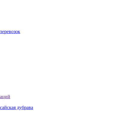
перевозок
таций
сайская дубрава