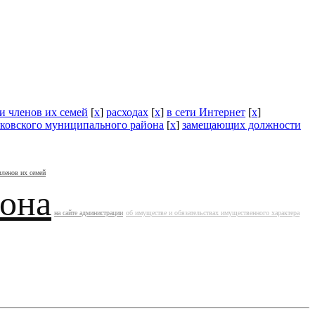
и членов их семей
[
x
]
расходах
[
x
]
в сети Интернет
[
x
]
ковского муниципального района
[
x
]
замещающих должности
членов их семей
йона
на сайте администрации
об имуществе и обязательствах имущественного характера