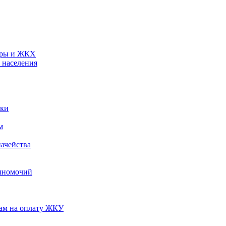
туры и ЖКХ
 населения
ики
м
ачейства
лномочий
нам на оплату ЖКУ