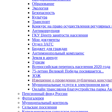
Образование
Экология
Безопасность
Культура
Транспорт
Конкурс на право осуществления регулярных 
Антикоррупция
ГКУ Центр занятости населения
Мои документы
Отдел ЗАГС
Бюджет для граждан
Антимонопольный комплаенс
Земля в аренду
Туризм
Всероссийская перепись населения 2020 года
75-летию Великой Победы посвящается...
ЗОЖ
Извещение о проведении публичных консуль
Муниципальные услуги в электронном виде
Онлайн трансляция благоустройства парка Ак
Пенсионный фонд России
Фотогалерея
Муниципальный контроль
Сельские поселения
Котельниковское городское поселение