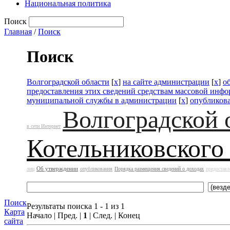
Национальная политика
Поиск
Главная
/
Поиск
Поиск
Волгоградской области
[
x
]
на сайте администрации
[
x
]
о
предоставления этих сведений средствам массовой инф
муниципальной службы в администрации
[
x
]
опубликов
Волгоградской 
в сети Интернет
Котельниковского
Об утверждении
лиц
опубликования
Порядка размещения сведений о доходах
предоставл
Поиск
Результаты поиска 1 - 1 из 1
Карта
Начало | Пред. |
1
| След. | Конец
сайта