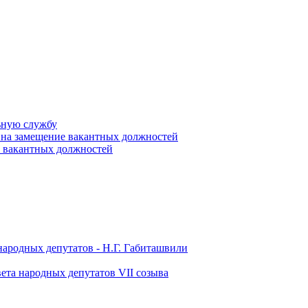
ьную службу
 на замещение вакантных должностей
е вакантных должностей
народных депутатов - Н.Г. Габиташвили
ета народных депутатов VII созыва