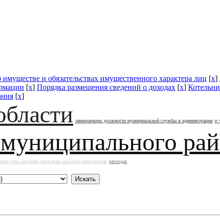
б имуществе и обязательствах имущественного характера лиц
[
x
]
ормации
[
x
]
Порядка размещения сведений о доходах
[
x
]
Котельни
ания
[
x
]
области
замещающих должности муниципальной службы в администрации
и 
 муниципального ра
ения этих сведений средствам массовой информации
расходах