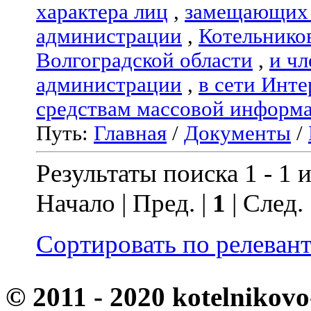
характера лиц
,
замещающих 
администрации
,
Котельнико
Волгоградской области
,
и чл
администрации
,
в сети Инте
средствам массовой информ
Путь:
Главная
/
Документы
/
Результаты поиска 1 - 1 и
Начало | Пред. |
1
| След.
Сортировать по релеван
© 2011 - 2020 kotelnikovo