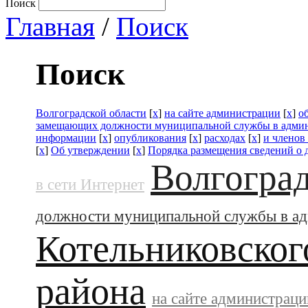
Поиск
Главная
/
Поиск
Поиск
Волгоградской области
[
x
]
на сайте администрации
[
x
]
о
замещающих должности муниципальной службы в адми
информации
[
x
]
опубликования
[
x
]
расходах
[
x
]
и членов
[
x
]
Об утверждении
[
x
]
Порядка размещения сведений о 
Волгоград
в сети Интернет
должности муниципальной службы в а
Котельниковског
района
на сайте администраци