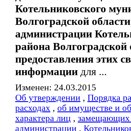
Котельниковского мун
Волгоградской области
администрации
Котель
района
Волгоградской 
предоставления этих с
информации
для ...
Изменен: 24.03.2015
Об утверждении
,
Порядка р
расходах
,
об имуществе и о
характера лиц
,
замещающих 
администрации
,
Котельнико