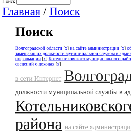
Поиск
Главная
/
Поиск
Поиск
Волгоградской области
[
x
]
на сайте администрации
[
x
]
о
замещающих должности муниципальной службы в адми
информации
[
x
]
Котельниковского муниципального рай
сведений о доходах
[
x
]
Волгоград
в сети Интернет
должности муниципальной службы в а
Котельниковског
района
на сайте администраци