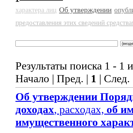
Об утверждении
характера лиц
опубл
предоставления этих сведений средств
Результаты поиска 1 - 1 и
Начало | Пред. |
1
| След.
Об утверждении
Поряд
доходах
, расходах,
об и
имущественного харак