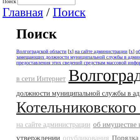
Поиск
Главная
/
Поиск
Поиск
Волгоградской области
[
x
]
на сайте администрации
[
x
]
о
замещающих должности муниципальной службы в адми
предоставления этих сведений средствам массовой инф
Волгогра
в сети Интернет
должности муниципальной службы в а
Котельниковского
на сайте администрации
об имуществе 
утверждении
опубликования
Порядка 