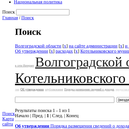
Национальная политика
Поиск
Главная
/
Поиск
Поиск
Волгоградской области
[
x
]
на сайте администрации
[
x
]
и
Об утверждении
[
x
]
расходах
[
x
]
Котельниковского муни
Волгоградской 
в сети Интернет
Котельниковского
Об утверждении
лиц
опубликования
Порядка размещения сведений о доходах
предоставл
Результаты поиска 1 - 1 из 1
Поиск
Начало | Пред. |
1
| След. | Конец
Карта
сайта
Об утверждении
Порядка размещения сведений о доход