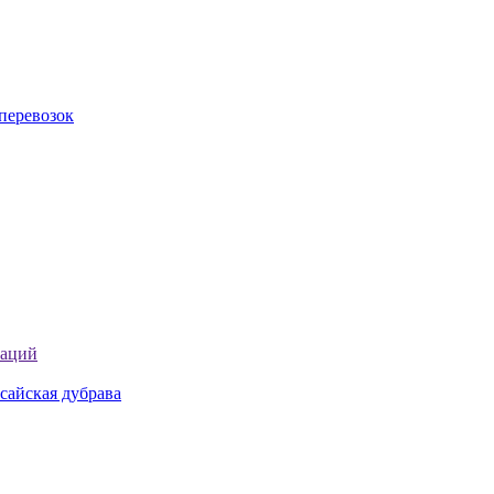
перевозок
таций
сайская дубрава