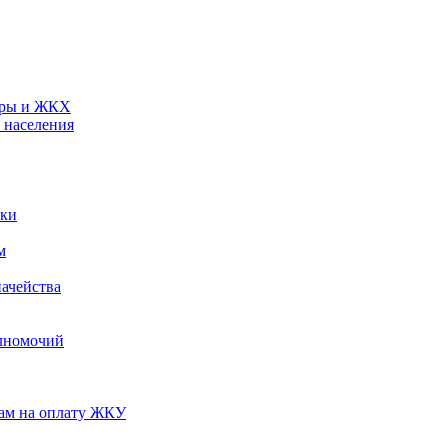
туры и ЖКХ
 населения
ики
м
ачейства
лномочий
нам на оплату ЖКУ