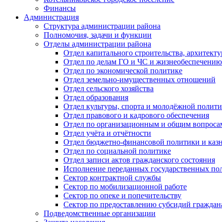
Финансы
Администрация
Структура администрации района
Полномочия, задачи и функции
Отделы администрации района
Отдел капитального строительства, архитек
Отдел по делам ГО и ЧС и жизнеобеспечению
Отдел по экономической политике
Отдел земельно-имущественных отношений
Отдел сельского хозяйства
Отдел образования
Отдел культуры, спорта и молодёжной полит
Отдел правового и кадрового обеспечения
Отдел по организационным и общим вопроса
Отдел учёта и отчётности
Отдел бюджетно-финансовой политики и казн
Отдел по социальной политике
Отдел записи актов гражданского состояния
Исполнение переданных государственных по
Сектор контрактной службы
Сектор по мобилизационной работе
Сектор по опеке и попечительству
Сектор по предоставлению субсидий гражда
Подведомственные организации