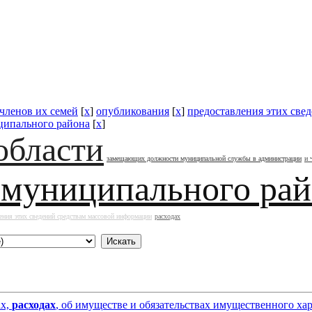
 членов их семей
[
x
]
опубликования
[
x
]
предоставления этих све
ципального района
[
x
]
области
замещающих должности муниципальной службы в администрации
и 
 муниципального ра
ения этих сведений средствам массовой информации
расходах
ах,
расходах
, об имуществе и обязательствах имущественного х