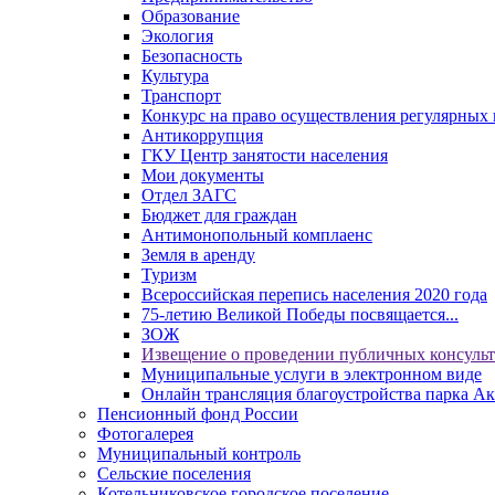
Образование
Экология
Безопасность
Культура
Транспорт
Конкурс на право осуществления регулярных 
Антикоррупция
ГКУ Центр занятости населения
Мои документы
Отдел ЗАГС
Бюджет для граждан
Антимонопольный комплаенс
Земля в аренду
Туризм
Всероссийская перепись населения 2020 года
75-летию Великой Победы посвящается...
ЗОЖ
Извещение о проведении публичных консуль
Муниципальные услуги в электронном виде
Онлайн трансляция благоустройства парка Ак
Пенсионный фонд России
Фотогалерея
Муниципальный контроль
Сельские поселения
Котельниковское городское поселение