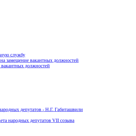
ьную службу
 на замещение вакантных должностей
е вакантных должностей
народных депутатов - Н.Г. Габиташвили
ета народных депутатов VII созыва