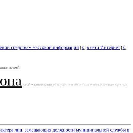
дений средствам массовой информации
[
x
]
в сети Интернет
[
x
]
членов их семей
йона
на сайте администрации
об имуществе и обязательствах имущественного характера
арактера лиц, замещающих должности муниципальной службы в