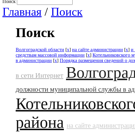
Поиск
Главная
/
Поиск
Поиск
Волгоградской области
[
x
]
на сайте администрации
[
x
]
и
средствам массовой информации
[
x
]
Котельниковского 
в администрации
[
x
]
Порядка размещения сведений о до
Волгоград
в сети Интернет
должности муниципальной службы в а
Котельниковског
района
на сайте администраци