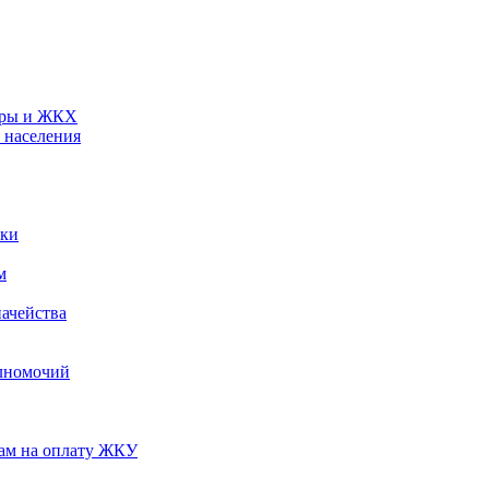
туры и ЖКХ
 населения
ики
м
ачейства
лномочий
нам на оплату ЖКУ