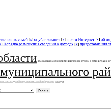
 членов их семей
[
x
]
опубликования
[
x
]
в сети Интернет
[
x
]
об им
x
]
Порядка размещения сведений о доходах
[
x
]
предоставления э
области
замещающих должности муниципальной службы в администрации
и 
 муниципального ра
ения этих сведений средствам массовой информации
расходах