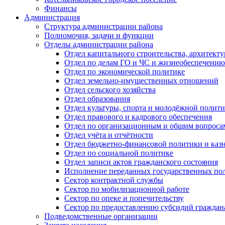
Финансы
Администрация
Структура администрации района
Полномочия, задачи и функции
Отделы администрации района
Отдел капитального строительства, архитек
Отдел по делам ГО и ЧС и жизнеобеспечению
Отдел по экономической политике
Отдел земельно-имущественных отношений
Отдел сельского хозяйства
Отдел образования
Отдел культуры, спорта и молодёжной полит
Отдел правового и кадрового обеспечения
Отдел по организационным и общим вопроса
Отдел учёта и отчётности
Отдел бюджетно-финансовой политики и казн
Отдел по социальной политике
Отдел записи актов гражданского состояния
Исполнение переданных государственных по
Сектор контрактной службы
Сектор по мобилизационной работе
Сектор по опеке и попечительству
Сектор по предоставлению субсидий гражда
Подведомственные организации