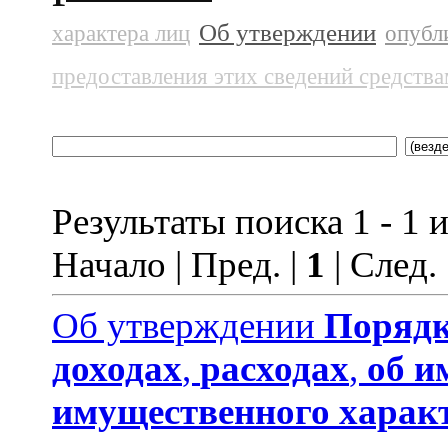
Об утверждении
характера лиц
опубл
предоставления этих сведений средств
Результаты поиска 1 - 1 и
Начало | Пред. |
1
| След.
Об утверждении
Порядк
доходах
,
расходах
,
об и
имущественного харак