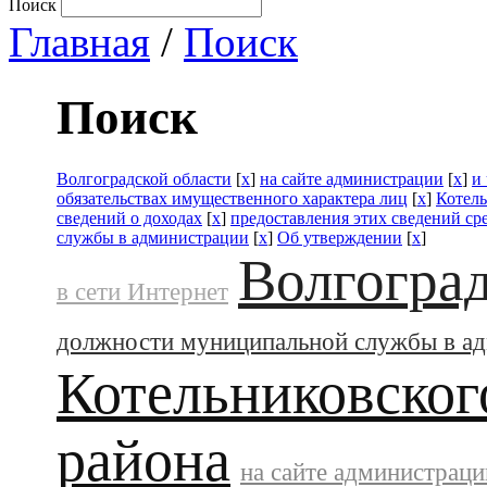
Поиск
Главная
/
Поиск
Поиск
Волгоградской области
[
x
]
на сайте администрации
[
x
]
и
обязательствах имущественного характера лиц
[
x
]
Котел
сведений о доходах
[
x
]
предоставления этих сведений с
службы в администрации
[
x
]
Об утверждении
[
x
]
Волгоград
в сети Интернет
должности муниципальной службы в а
Котельниковског
района
на сайте администраци