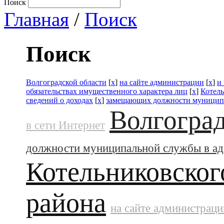
Поиск
Главная
/
Поиск
Поиск
Волгоградской области
[
x
]
на сайте администрации
[
x
]
и
обязательствах имущественного характера лиц
[
x
]
Котел
сведений о доходах
[
x
]
замещающих должности муницип
Волгоград
в сети Интернет
должности муниципальной службы в а
Котельниковског
района
на сайте администраци