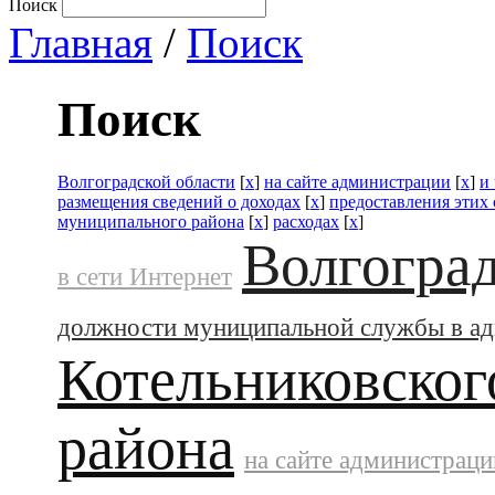
Поиск
Главная
/
Поиск
Поиск
Волгоградской области
[
x
]
на сайте администрации
[
x
]
и
размещения сведений о доходах
[
x
]
предоставления этих
муниципального района
[
x
]
расходах
[
x
]
Волгоград
в сети Интернет
должности муниципальной службы в а
Котельниковског
района
на сайте администраци