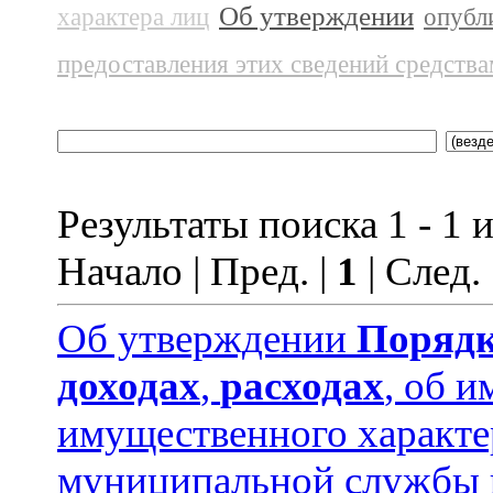
Об утверждении
характера лиц
опубл
предоставления этих сведений средств
Результаты поиска 1 - 1 и
Начало | Пред. |
1
| След.
Об утверждении
Порядк
доходах
,
расходах
, об и
имущественного характ
муниципальной службы 