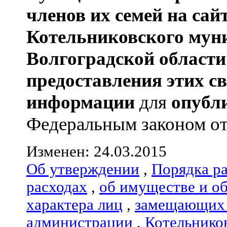
членов их семей
на сай
Котельниковского мун
Волгоградской области
предоставления этих с
информации
для
опубл
Федеральным законом от 0
Изменен: 24.03.2015
Об утверждении
,
Порядка р
расходах
,
об имуществе и о
характера лиц
,
замещающих 
администрации
,
Котельнико