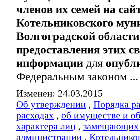
членов их семей
на сай
Котельниковского мун
Волгоградской области
предоставления этих с
информации
для
опубл
Федеральным законом ...
Изменен: 24.03.2015
Об утверждении
,
Порядка р
расходах
,
об имуществе и о
характера лиц
,
замещающих 
администрации
,
Котельнико