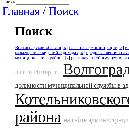
Поиск
Главная
/
Поиск
Поиск
Волгоградской области
[
x
]
на сайте администрации
[
x
]
и
размещения сведений о доходах
[
x
]
предоставления этих
муниципального района
[
x
]
расходах
[
x
]
об имуществе и 
Волгоград
в сети Интернет
должности муниципальной службы в а
Котельниковског
района
на сайте администраци