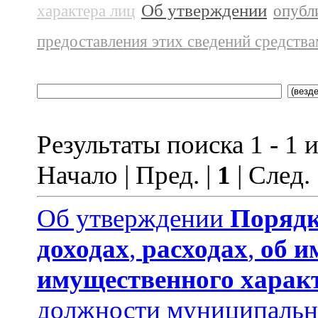
Об утверждении
характера лиц
опубл
предоставления этих сведений средств
Результаты поиска 1 - 1 и
Начало | Пред. |
1
| След.
Об утверждении
Порядк
доходах
,
расходах
,
об и
имущественного харак
должности муниципальн