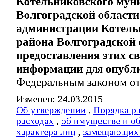
Котельниковского мун
Волгоградской области
администрации
Котель
района
Волгоградской 
предоставления этих с
информации
для
опубл
Федеральным законом от 0
Изменен: 24.03.2015
Об утверждении
,
Порядка р
расходах
,
об имуществе и о
характера лиц
,
замещающих 