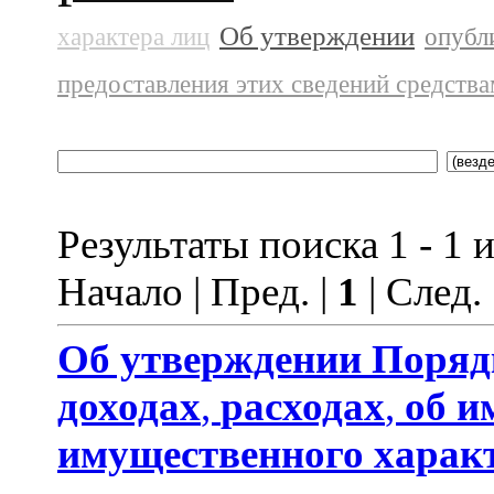
Об утверждении
характера лиц
опубл
предоставления этих сведений средств
Результаты поиска 1 - 1 и
Начало | Пред. |
1
| След.
Об утверждении
Поряд
доходах
,
расходах
,
об и
имущественного харак