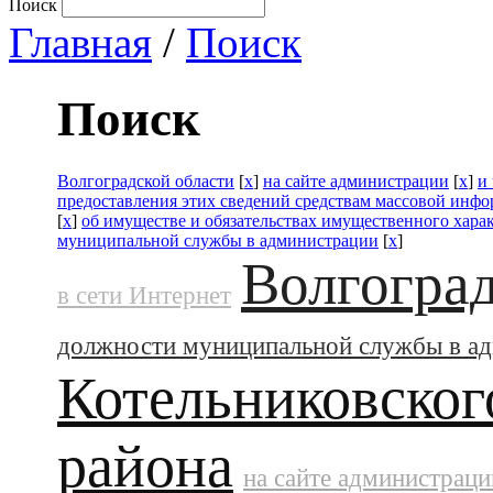
Поиск
Главная
/
Поиск
Поиск
Волгоградской области
[
x
]
на сайте администрации
[
x
]
и
предоставления этих сведений средствам массовой инф
[
x
]
об имуществе и обязательствах имущественного хара
муниципальной службы в администрации
[
x
]
Волгоград
в сети Интернет
должности муниципальной службы в а
Котельниковског
района
на сайте администраци