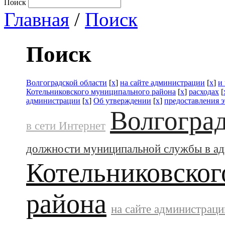
Поиск
Главная
/
Поиск
Поиск
Волгоградской области
[
x
]
на сайте администрации
[
x
]
и
Котельниковского муниципального района
[
x
]
расходах
[
администрации
[
x
]
Об утверждении
[
x
]
предоставления 
Волгоград
в сети Интернет
должности муниципальной службы в а
Котельниковског
района
на сайте администраци