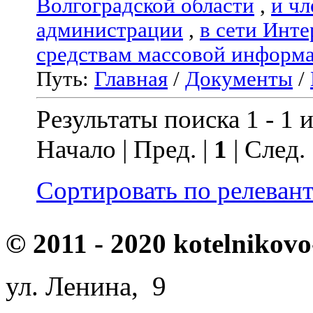
Волгоградской области
,
и чл
администрации
,
в сети Инте
средствам массовой информ
Путь:
Главная
/
Документы
/
Результаты поиска 1 - 1 и
Начало | Пред. |
1
| След.
Сортировать по релеван
© 2011 - 2020 kotelnikovo
ул. Ленина, 9