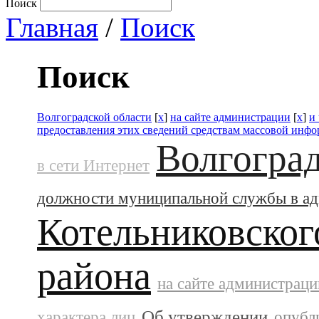
Поиск
Главная
/
Поиск
Поиск
Волгоградской области
[
x
]
на сайте администрации
[
x
]
и
предоставления этих сведений средствам массовой инф
Волгоград
в сети Интернет
должности муниципальной службы в а
Котельниковског
района
на сайте администраци
Об утверждении
характера лиц
опубл