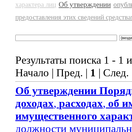
Об утверждении
характера лиц
опубл
предоставления этих сведений средств
Результаты поиска 1 - 1 и
Начало | Пред. |
1
| След.
Об утверждении
Поряд
доходах
,
расходах
,
об и
имущественного харак
должности муниципальн