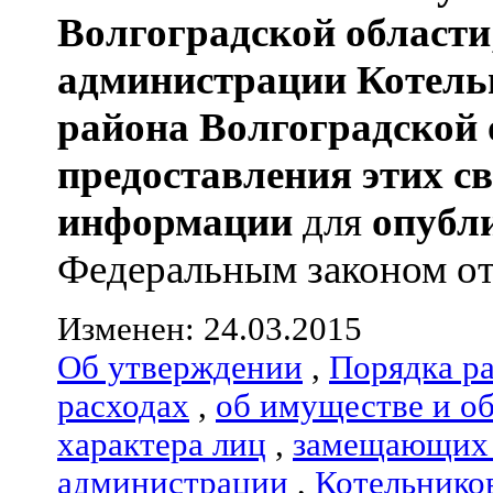
Волгоградской области
администрации
Котель
района
Волгоградской 
предоставления этих с
информации
для
опубл
Федеральным законом от 0
Изменен: 24.03.2015
Об утверждении
,
Порядка р
расходах
,
об имуществе и о
характера лиц
,
замещающих 
администрации
,
Котельнико