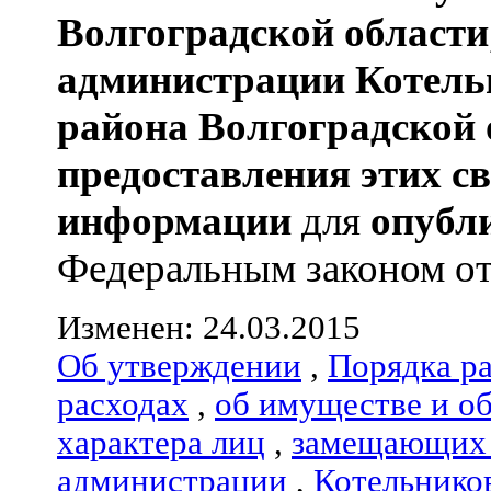
Волгоградской области
администрации
Котель
района
Волгоградской 
предоставления этих с
информации
для
опубл
Федеральным законом от 0
Изменен: 24.03.2015
Об утверждении
,
Порядка р
расходах
,
об имуществе и о
характера лиц
,
замещающих 
администрации
,
Котельнико