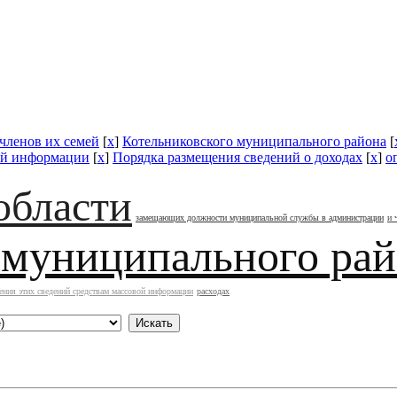
 членов их семей
[
x
]
Котельниковского муниципального района
[
вой информации
[
x
]
Порядка размещения сведений о доходах
[
x
]
о
области
замещающих должности муниципальной службы в администрации
и 
 муниципального ра
ения этих сведений средствам массовой информации
расходах