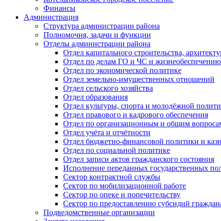
Финансы
Администрация
Структура администрации района
Полномочия, задачи и функции
Отделы администрации района
Отдел капитального строительства, архитек
Отдел по делам ГО и ЧС и жизнеобеспечению
Отдел по экономической политике
Отдел земельно-имущественных отношений
Отдел сельского хозяйства
Отдел образования
Отдел культуры, спорта и молодёжной полит
Отдел правового и кадрового обеспечения
Отдел по организационным и общим вопроса
Отдел учёта и отчётности
Отдел бюджетно-финансовой политики и казн
Отдел по социальной политике
Отдел записи актов гражданского состояния
Исполнение переданных государственных по
Сектор контрактной службы
Сектор по мобилизационной работе
Сектор по опеке и попечительству
Сектор по предоставлению субсидий гражда
Подведомственные организации