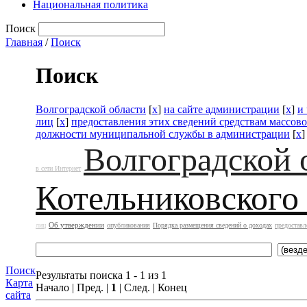
Национальная политика
Поиск
Главная
/
Поиск
Поиск
Волгоградской области
[
x
]
на сайте администрации
[
x
]
и
лиц
[
x
]
предоставления этих сведений средствам массо
должности муниципальной службы в администрации
[
x
]
Волгоградской 
в сети Интернет
Котельниковского
Об утверждении
лиц
опубликования
Порядка размещения сведений о доходах
предоставл
Поиск
Результаты поиска 1 - 1 из 1
Карта
Начало | Пред. |
1
| След. | Конец
сайта