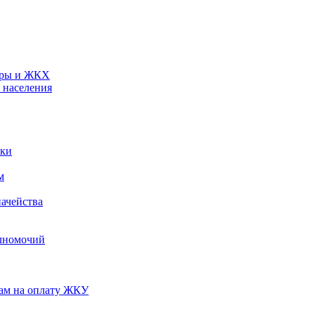
туры и ЖКХ
 населения
ики
м
ачейства
лномочий
нам на оплату ЖКУ