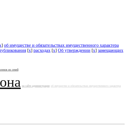
x
]
об имуществе и обязательствах имущественного характера
публикования
[
x
]
расходах
[
x
]
Об утверждении
[
x
]
замещающих
членов их семей
йона
на сайте администрации
об имуществе и обязательствах имущественного характера