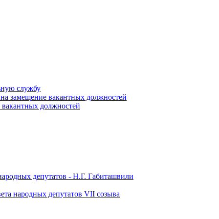
ьную службу
 на замещение вакантных должностей
е вакантных должностей
народных депутатов - Н.Г. Габиташвили
ета народных депутатов VII созыва