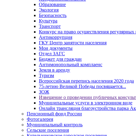
Образование
Экология
Безопасность
Культура
Транспорт
Конкурс на право осуществления регулярных 
Антикоррупция
ГКУ Центр занятости населения
Мои документы
Отдел ЗАГС
Бюджет для граждан
Антимонопольный комплаенс
Земля в аренду
Туризм
Всероссийская перепись населения 2020 года
75-летию Великой Победы посвящается...
ЗОЖ
Извещение о проведении публичных консуль
Муниципальные услуги в электронном виде
Онлайн трансляция благоустройства парка Ак
Пенсионный фонд России
Фотогалерея
Муниципальный контроль
Сельские поселения
Котельниковское городское поселение