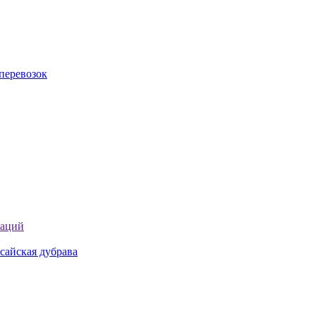
перевозок
таций
сайская дубрава