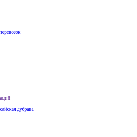
перевозок
таций
сайская дубрава