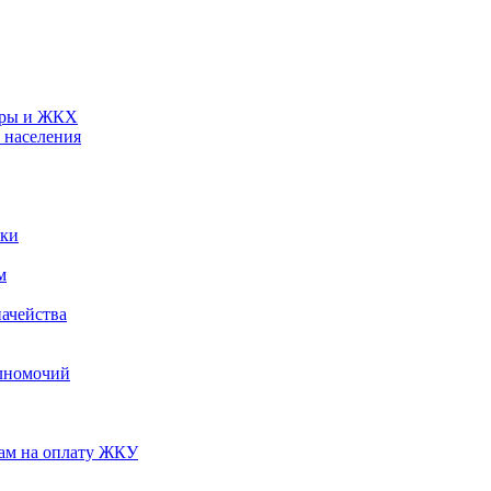
туры и ЖКХ
 населения
ики
м
ачейства
лномочий
нам на оплату ЖКУ