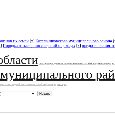
 членов их семей
[
x
]
Котельниковского муниципального района
[
x
]
Порядка размещения сведений о доходах
[
x
]
предоставления э
области
замещающих должности муниципальной службы в администрации
и 
 муниципального ра
ения этих сведений средствам массовой информации
расходах