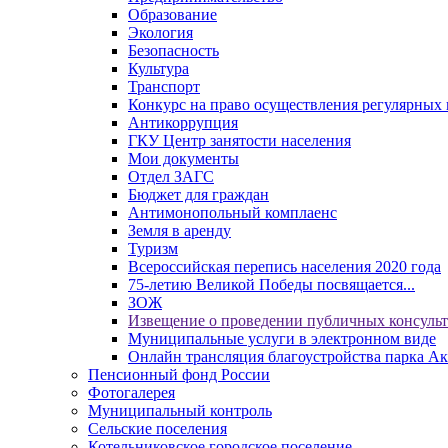
Образование
Экология
Безопасность
Культура
Транспорт
Конкурс на право осуществления регулярных 
Антикоррупция
ГКУ Центр занятости населения
Мои документы
Отдел ЗАГС
Бюджет для граждан
Антимонопольный комплаенс
Земля в аренду
Туризм
Всероссийская перепись населения 2020 года
75-летию Великой Победы посвящается...
ЗОЖ
Извещение о проведении публичных консуль
Муниципальные услуги в электронном виде
Онлайн трансляция благоустройства парка Ак
Пенсионный фонд России
Фотогалерея
Муниципальный контроль
Сельские поселения
Котельниковское городское поселение