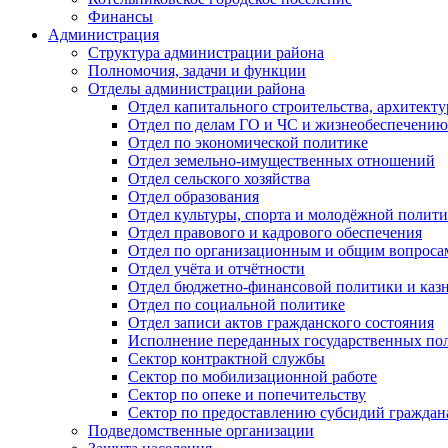
Финансы
Администрация
Структура администрации района
Полномочия, задачи и функции
Отделы администрации района
Отдел капитального строительства, архитек
Отдел по делам ГО и ЧС и жизнеобеспечению
Отдел по экономической политике
Отдел земельно-имущественных отношений
Отдел сельского хозяйства
Отдел образования
Отдел культуры, спорта и молодёжной полит
Отдел правового и кадрового обеспечения
Отдел по организационным и общим вопроса
Отдел учёта и отчётности
Отдел бюджетно-финансовой политики и казн
Отдел по социальной политике
Отдел записи актов гражданского состояния
Исполнение переданных государственных по
Сектор контрактной службы
Сектор по мобилизационной работе
Сектор по опеке и попечительству
Сектор по предоставлению субсидий гражда
Подведомственные организации