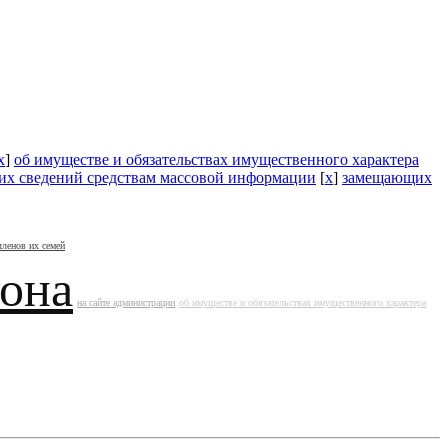
x
]
об имуществе и обязательствах имущественного характера
тих сведений средствам массовой информации
[
x
]
замещающих
членов их семей
йона
на сайте администрации
об имуществе и обязательствах имущественного характера