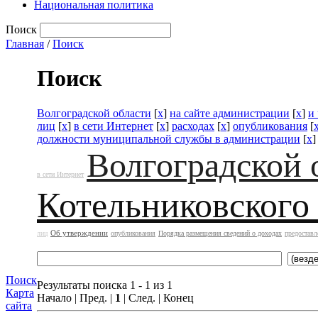
Национальная политика
Поиск
Главная
/
Поиск
Поиск
Волгоградской области
[
x
]
на сайте администрации
[
x
]
и
лиц
[
x
]
в сети Интернет
[
x
]
расходах
[
x
]
опубликования
[
должности муниципальной службы в администрации
[
x
]
Волгоградской 
в сети Интернет
Котельниковского
Об утверждении
лиц
опубликования
Порядка размещения сведений о доходах
предоставл
Поиск
Результаты поиска 1 - 1 из 1
Карта
Начало | Пред. |
1
| След. | Конец
сайта