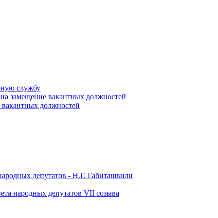
ьную службу
 на замещение вакантных должностей
е вакантных должностей
народных депутатов - Н.Г. Габиташвили
ета народных депутатов VII созыва