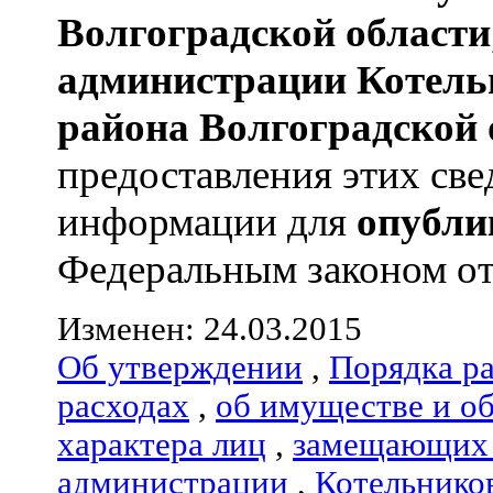
Волгоградской области
администрации
Котель
района
Волгоградской 
предоставления этих све
информации для
опубли
Федеральным законом от 0
Изменен: 24.03.2015
Об утверждении
,
Порядка р
расходах
,
об имуществе и о
характера лиц
,
замещающих 
администрации
,
Котельнико