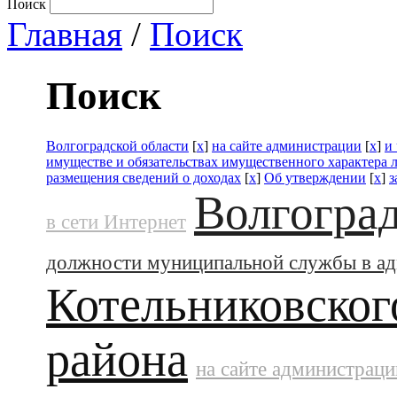
Поиск
Главная
/
Поиск
Поиск
Волгоградской области
[
x
]
на сайте администрации
[
x
]
и
имуществе и обязательствах имущественного характера 
размещения сведений о доходах
[
x
]
Об утверждении
[
x
]
з
Волгоград
в сети Интернет
должности муниципальной службы в а
Котельниковског
района
на сайте администраци