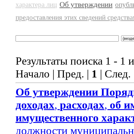
Об утверждении
характера лиц
опубл
предоставления этих сведений средств
Результаты поиска 1 - 1 и
Начало | Пред. |
1
| След.
Об утверждении
Поряд
доходах
,
расходах
,
об и
имущественного харак
должности муниципальн