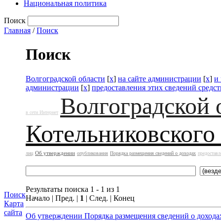
Национальная политика
Поиск
Главная
/
Поиск
Поиск
Волгоградской области
[
x
]
на сайте администрации
[
x
]
и
администрации
[
x
]
предоставления этих сведений средс
Волгоградской 
в сети Интернет
Котельниковского
Об утверждении
лиц
опубликования
Порядка размещения сведений о доходах
предоставл
Результаты поиска 1 - 1 из 1
Поиск
Начало | Пред. |
1
| След. | Конец
Карта
сайта
Об утверждении Порядка размещения сведений о дохода