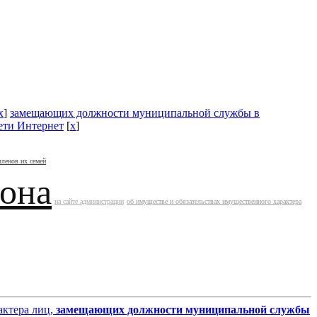
x
]
замещающих должности муниципальной службы в
сети Интернет
[
x
]
членов их семей
йона
на сайте администрации
об имуществе и обязательствах имущественного характера
актера лиц,
замещающих должности муниципальной службы