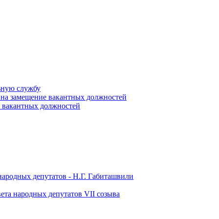
ьную службу
 на замещение вакантных должностей
е вакантных должностей
народных депутатов - Н.Г. Габиташвили
ета народных депутатов VII созыва