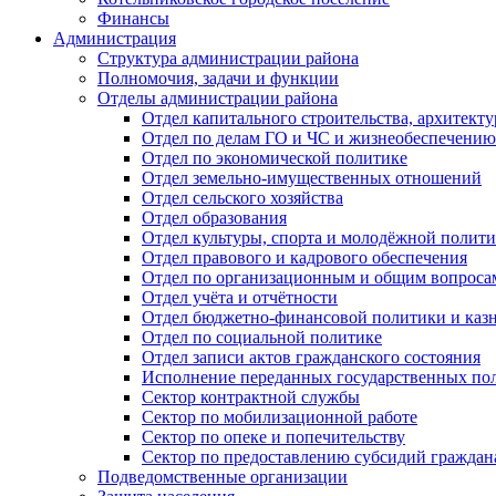
Финансы
Администрация
Структура администрации района
Полномочия, задачи и функции
Отделы администрации района
Отдел капитального строительства, архитек
Отдел по делам ГО и ЧС и жизнеобеспечению
Отдел по экономической политике
Отдел земельно-имущественных отношений
Отдел сельского хозяйства
Отдел образования
Отдел культуры, спорта и молодёжной полит
Отдел правового и кадрового обеспечения
Отдел по организационным и общим вопроса
Отдел учёта и отчётности
Отдел бюджетно-финансовой политики и казн
Отдел по социальной политике
Отдел записи актов гражданского состояния
Исполнение переданных государственных по
Сектор контрактной службы
Сектор по мобилизационной работе
Сектор по опеке и попечительству
Сектор по предоставлению субсидий гражда
Подведомственные организации