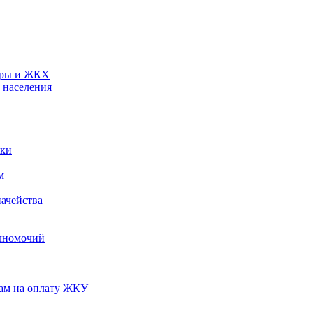
туры и ЖКХ
 населения
ики
м
ачейства
лномочий
нам на оплату ЖКУ