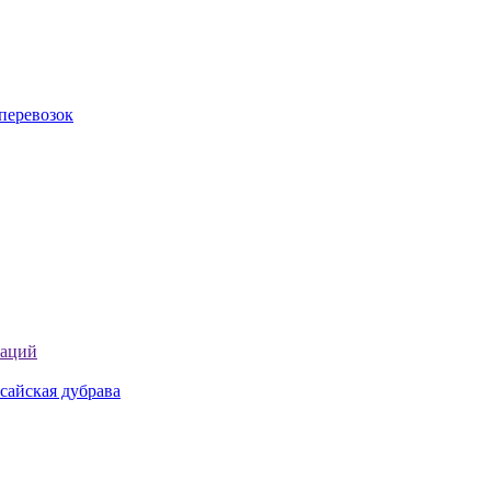
перевозок
таций
сайская дубрава