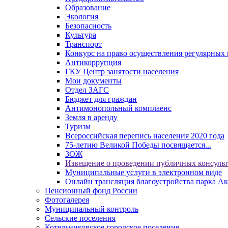
Образование
Экология
Безопасность
Культура
Транспорт
Конкурс на право осуществления регулярных 
Антикоррупция
ГКУ Центр занятости населения
Мои документы
Отдел ЗАГС
Бюджет для граждан
Антимонопольный комплаенс
Земля в аренду
Туризм
Всероссийская перепись населения 2020 года
75-летию Великой Победы посвящается...
ЗОЖ
Извещение о проведении публичных консуль
Муниципальные услуги в электронном виде
Онлайн трансляция благоустройства парка Ак
Пенсионный фонд России
Фотогалерея
Муниципальный контроль
Сельские поселения
Котельниковское городское поселение