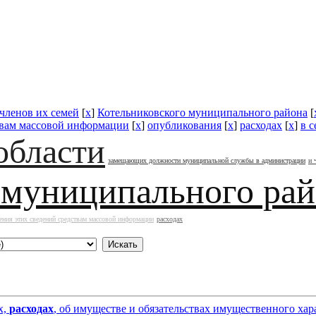
 членов их семей
[
x
]
Котельниковского муниципального района
[
твам массовой информации
[
x
]
опубликования
[
x
]
расходах
[
x
]
в 
области
замещающих должности муниципальной службы в администрации
и 
 муниципального ра
ения этих сведений средствам массовой информации
расходах
х,
расходах
, об имуществе и обязательствах имущественного хар