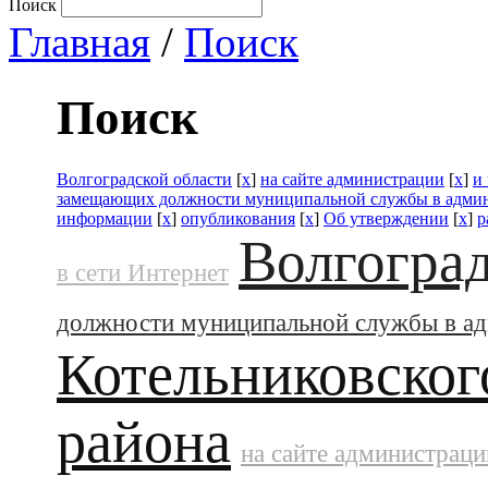
Поиск
Главная
/
Поиск
Поиск
Волгоградской области
[
x
]
на сайте администрации
[
x
]
и
замещающих должности муниципальной службы в адми
информации
[
x
]
опубликования
[
x
]
Об утверждении
[
x
]
р
Волгоград
в сети Интернет
должности муниципальной службы в а
Котельниковског
района
на сайте администраци