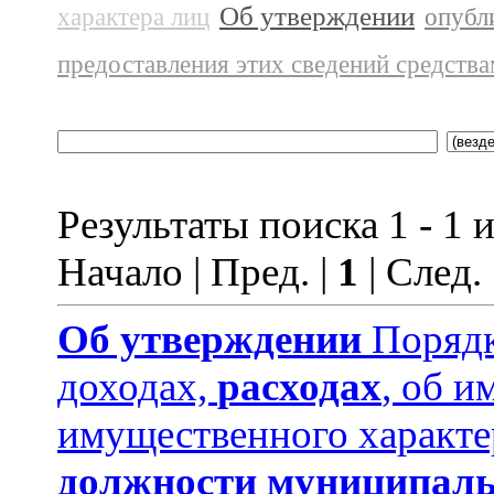
Об утверждении
характера лиц
опубл
предоставления этих сведений средств
Результаты поиска 1 - 1 и
Начало | Пред. |
1
| След.
Об утверждении
Порядк
доходах,
расходах
, об и
имущественного характе
должности муниципаль