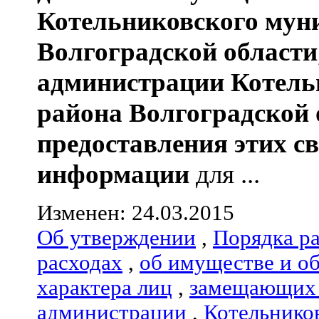
Котельниковского мун
Волгоградской области
администрации
Котель
района
Волгоградской 
предоставления этих с
информации
для ...
Изменен: 24.03.2015
Об утверждении
,
Порядка р
расходах
,
об имуществе и о
характера лиц
,
замещающих 
администрации
,
Котельнико