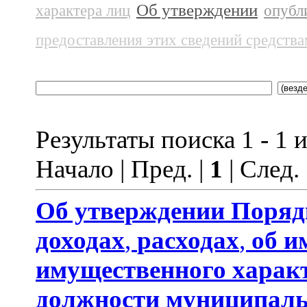
Об утверждении
характера лиц
опубл
предоставления этих сведений средств
Результаты поиска 1 - 1 и
Начало | Пред. |
1
| След.
Об утверждении
Поряд
доходах
,
расходах
,
об и
имущественного харак
должности муниципаль