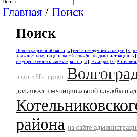
Поиск
Главная
/
Поиск
Поиск
Волгоградской области
[
x
]
на сайте администрации
[
x
]
в
должности муниципальной службы в администрации
[
x
имущественного характера лиц
[
x
]
расходах
[
x
]
Котельни
Волгоград
в сети Интернет
должности муниципальной службы в а
Котельниковског
района
на сайте администраци