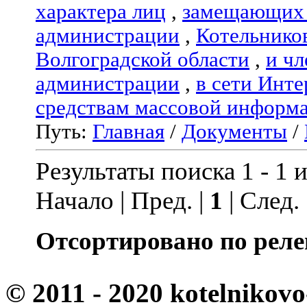
характера лиц
,
замещающих 
администрации
,
Котельнико
Волгоградской области
,
и чл
администрации
,
в сети Инте
средствам массовой информ
Путь:
Главная
/
Документы
/
Результаты поиска 1 - 1 и
Начало | Пред. |
1
| След.
Отсортировано по реле
© 2011 - 2020 kotelnikovo