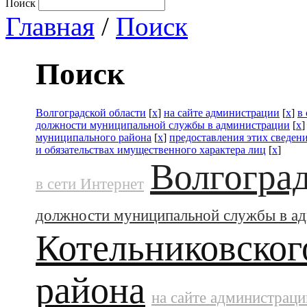
Поиск
Главная
/
Поиск
Поиск
Волгоградской области
[
x
]
на сайте администрации
[
x
]
в
должности муниципальной службы в администрации
[
x
муниципального района
[
x
]
предоставления этих сведен
и обязательствах имущественного характера лиц
[
x
]
Волгоград
в сети Интернет
должности муниципальной службы в а
Котельниковског
района
на сайте администраци