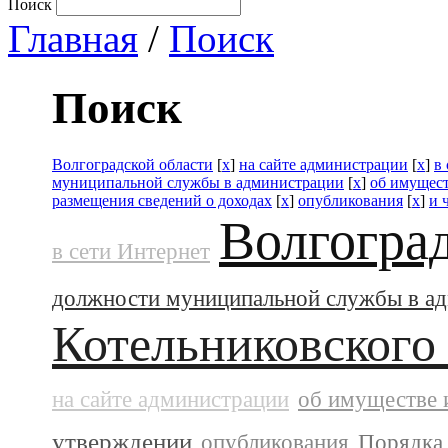
Поиск
Главная
/
Поиск
Поиск
Волгоградской области
[
x
]
на сайте администрации
[
x
]
в
муниципальной службы в администрации
[
x
]
об имущест
размещения сведений о доходах
[
x
]
опубликования
[
x
]
и 
Волгогра
в сети Интернет
должности муниципальной службы в а
Котельниковского
на сайте администрации
об имуществе 
утверждении
опубликования
Порядка 