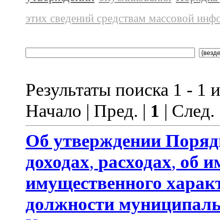
этих сведений средствам массовой инф
Результаты поиска 1 - 1 и
Начало | Пред. |
1
| След.
Об утверждении
Поряд
доходах
,
расходах
,
об и
имущественного харак
должности муниципаль