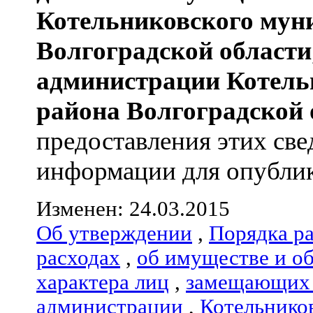
Котельниковского мун
Волгоградской области
администрации
Котель
района
Волгоградской 
предоставления этих све
информации для опублико
Изменен: 24.03.2015
Об утверждении
,
Порядка р
расходах
,
об имуществе и о
характера лиц
,
замещающих 
администрации
,
Котельнико