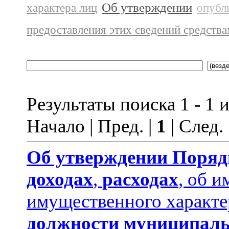
Об утверждении
характера лиц
опубл
предоставления этих сведений средств
Результаты поиска 1 - 1 и
Начало | Пред. |
1
| След.
Об утверждении
Поряд
доходах
,
расходах
, об и
имущественного характе
должности муниципаль