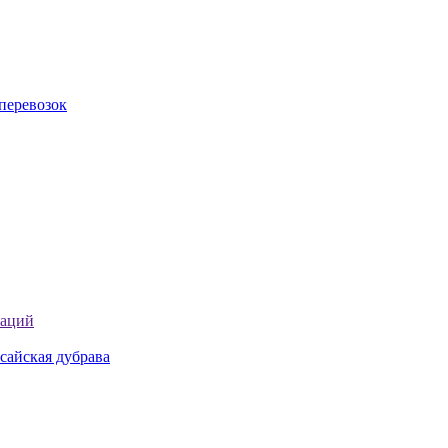
перевозок
таций
сайская дубрава