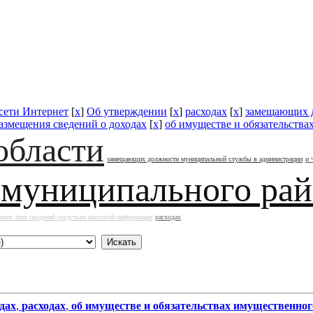
 сети Интернет
[
x
]
Об утверждении
[
x
]
расходах
[
x
]
замещающих 
азмещения сведений о доходах
[
x
]
об имуществе и обязательства
области
замещающих должности муниципальной службы в администрации
и 
 муниципального ра
ения этих сведений средствам массовой информации
расходах
дах
,
расходах
,
об имуществе и обязательствах имущественног