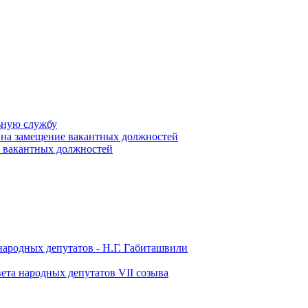
ьную службу
 на замещение вакантных должностей
е вакантных должностей
народных депутатов - Н.Г. Габиташвили
ета народных депутатов VII созыва