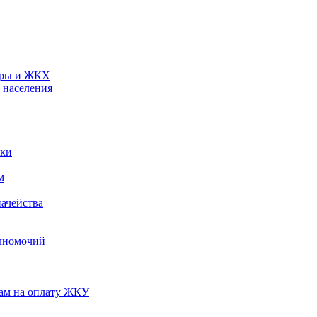
туры и ЖКХ
 населения
ики
м
ачейства
лномочий
нам на оплату ЖКУ