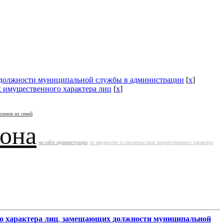
должности муниципальной службы в администрации
[
x
]
х имущественного характера лиц
[
x
]
членов их семей
йона
на сайте администрации
об имуществе и обязательствах имущественного характера
о характера лиц
,
замещающих должности муниципальной