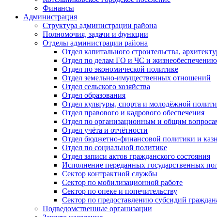
Финансы
Администрация
Структура администрации района
Полномочия, задачи и функции
Отделы администрации района
Отдел капитального строительства, архитек
Отдел по делам ГО и ЧС и жизнеобеспечению
Отдел по экономической политике
Отдел земельно-имущественных отношений
Отдел сельского хозяйства
Отдел образования
Отдел культуры, спорта и молодёжной полит
Отдел правового и кадрового обеспечения
Отдел по организационным и общим вопроса
Отдел учёта и отчётности
Отдел бюджетно-финансовой политики и казн
Отдел по социальной политике
Отдел записи актов гражданского состояния
Исполнение переданных государственных по
Сектор контрактной службы
Сектор по мобилизационной работе
Сектор по опеке и попечительству
Сектор по предоставлению субсидий гражда
Подведомственные организации