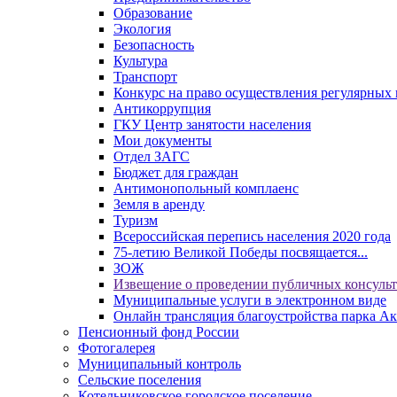
Образование
Экология
Безопасность
Культура
Транспорт
Конкурс на право осуществления регулярных 
Антикоррупция
ГКУ Центр занятости населения
Мои документы
Отдел ЗАГС
Бюджет для граждан
Антимонопольный комплаенс
Земля в аренду
Туризм
Всероссийская перепись населения 2020 года
75-летию Великой Победы посвящается...
ЗОЖ
Извещение о проведении публичных консуль
Муниципальные услуги в электронном виде
Онлайн трансляция благоустройства парка Ак
Пенсионный фонд России
Фотогалерея
Муниципальный контроль
Сельские поселения
Котельниковское городское поселение