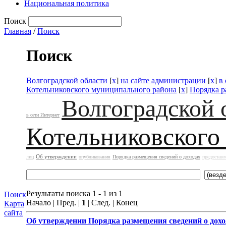
Национальная политика
Поиск
Главная
/
Поиск
Поиск
Волгоградской области
[
x
]
на сайте администрации
[
x
]
в
Котельниковского муниципального района
[
x
]
Порядка р
Волгоградской 
в сети Интернет
Котельниковского
Об утверждении
лиц
опубликования
Порядка размещения сведений о доходах
предоставл
Результаты поиска 1 - 1 из 1
Поиск
Начало | Пред. |
1
| След. | Конец
Карта
сайта
Об утверждении
Порядка размещения сведений о дохо