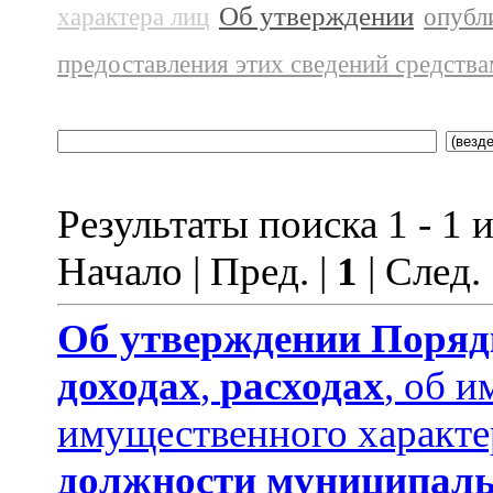
Об утверждении
характера лиц
опубл
предоставления этих сведений средств
Результаты поиска 1 - 1 и
Начало | Пред. |
1
| След.
Об утверждении
Поряд
доходах
,
расходах
, об и
имущественного характе
должности муниципаль