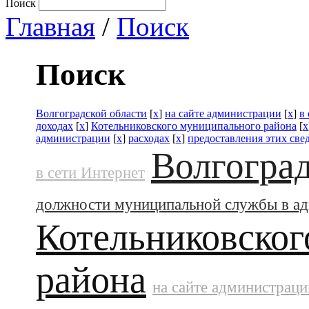
Поиск
Главная
/
Поиск
Поиск
Волгоградской области
[
x
]
на сайте администрации
[
x
]
в
доходах
[
x
]
Котельниковского муниципального района
[
x
администрации
[
x
]
расходах
[
x
]
предоставления этих св
Волгоград
в сети Интернет
должности муниципальной службы в а
Котельниковског
района
на сайте администраци