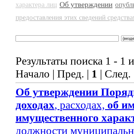
Об утверждении
характера лиц
опубл
предоставления этих сведений средств
Результаты поиска 1 - 1 и
Начало | Пред. |
1
| След.
Об утверждении
Поряд
доходах
, расходах,
об и
имущественного харак
должности муниципальн