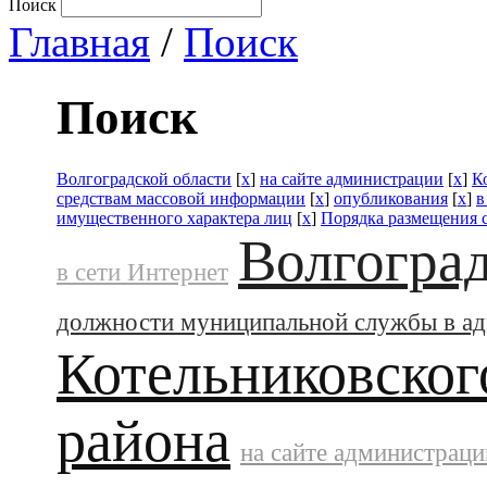
Поиск
Главная
/
Поиск
Поиск
Волгоградской области
[
x
]
на сайте администрации
[
x
]
К
средствам массовой информации
[
x
]
опубликования
[
x
]
в
имущественного характера лиц
[
x
]
Порядка размещения с
Волгоград
в сети Интернет
должности муниципальной службы в а
Котельниковског
района
на сайте администраци