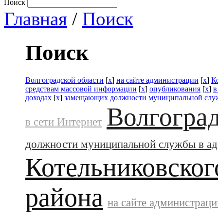
Поиск
Главная
/
Поиск
Поиск
Волгоградской области
[
x
]
на сайте администрации
[
x
]
К
средствам массовой информации
[
x
]
опубликования
[
x
]
в
доходах
[
x
]
замещающих должности муниципальной слу
Волгоград
в сети Интернет
должности муниципальной службы в а
Котельниковског
района
на сайте администраци