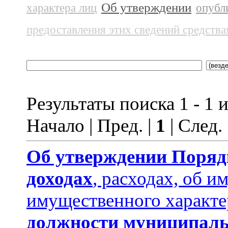
Об утверждении
характера лиц
опубл
предоставления этих сведений средств
Результаты поиска 1 - 1 и
Начало | Пред. |
1
| След.
Об утверждении
Поряд
доходах
, расходах, об и
имущественного характе
должности муниципаль