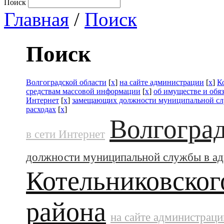
Поиск
Главная
/
Поиск
Поиск
Волгоградской области
[
x
]
на сайте администрации
[
x
]
К
средствам массовой информации
[
x
]
об имуществе и обя
Интернет
[
x
]
замещающих должности муниципальной сл
расходах
[
x
]
Волгоград
в сети Интернет
должности муниципальной службы в а
Котельниковског
района
на сайте администраци