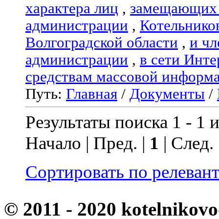
характера лиц
,
замещающих 
администрации
,
Котельнико
Волгоградской области
,
и чл
администрации
,
в сети Инте
средствам массовой информ
Путь:
Главная
/
Документы
/
Результаты поиска 1 - 1 и
Начало | Пред. |
1
| След.
Сортировать по релеван
© 2011 - 2020 kotelnikovo