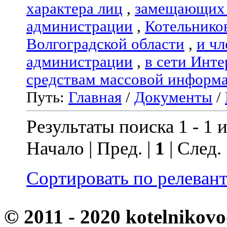
характера лиц
,
замещающих 
администрации
,
Котельнико
Волгоградской области
,
и чл
администрации
,
в сети Инте
средствам массовой информ
Путь:
Главная
/
Документы
/
Результаты поиска 1 - 1 и
Начало | Пред. |
1
| След.
Сортировать по релеван
© 2011 - 2020 kotelnikovo