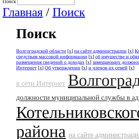
Поиск
Главная
/
Поиск
Поиск
Волгоградской области
[
x
]
на сайте администрации
[
x
]
К
средствам массовой информации
[
x
]
об имуществе и обя
размещения сведений о доходах
[
x
]
замещающих должнос
Интернет
[
x
]
Об утверждении
[
x
]
и членов их семей
[
x
]
Волгоград
в сети Интернет
должности муниципальной службы в а
Котельниковског
района
на сайте администраци