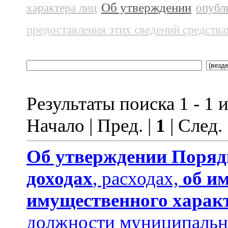
Об утверждении
характера лиц
опубл
предоставления этих сведений средств
Результаты поиска 1 - 1 и
Начало | Пред. |
1
| След.
Об утверждении
Поряд
доходах
, расходах,
об и
имущественного харак
должности муниципальн