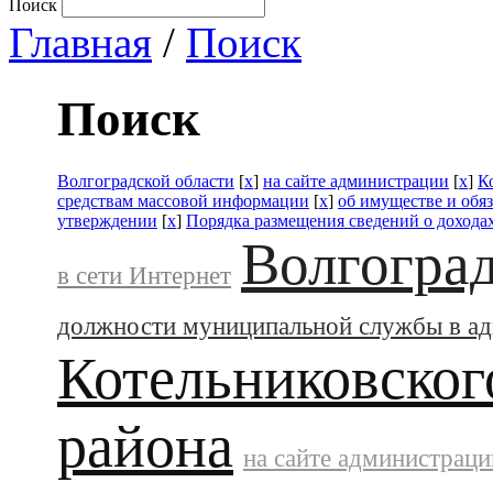
Поиск
Главная
/
Поиск
Поиск
Волгоградской области
[
x
]
на сайте администрации
[
x
]
К
средствам массовой информации
[
x
]
об имуществе и обя
утверждении
[
x
]
Порядка размещения сведений о дохода
Волгоград
в сети Интернет
должности муниципальной службы в а
Котельниковског
района
на сайте администраци