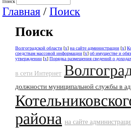
Поиск
Главная
/
Поиск
Поиск
Волгоградской области
[
x
]
на сайте администрации
[
x
]
К
средствам массовой информации
[
x
]
об имуществе и обя
утверждении
[
x
]
Порядка размещения сведений о дохода
Волгоград
в сети Интернет
должности муниципальной службы в а
Котельниковског
района
на сайте администраци