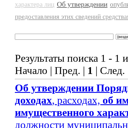
Об утверждении
характера лиц
опубл
предоставления этих сведений средств
Результаты поиска 1 - 1 и
Начало | Пред. |
1
| След.
Об утверждении
Поряд
доходах
, расходах,
об и
имущественного харак
должности муниципальн