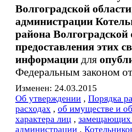
Волгоградской области
администрации
Котель
района
Волгоградской 
предоставления этих с
информации
для
опубл
Федеральным законом от 0
Изменен: 24.03.2015
Об утверждении
,
Порядка р
расходах
,
об имуществе и о
характера лиц
,
замещающих 
администрации
,
Котельнико