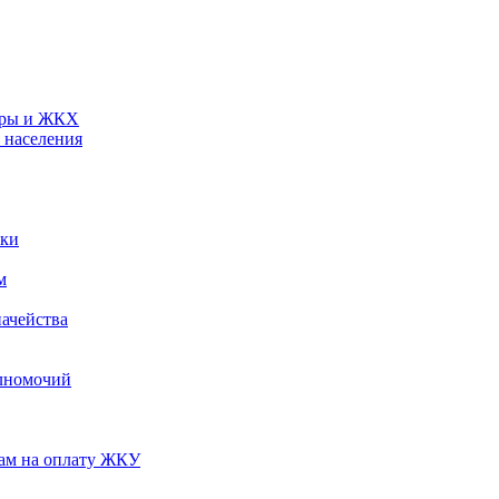
туры и ЖКХ
 населения
ики
м
ачейства
лномочий
нам на оплату ЖКУ