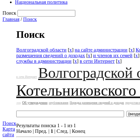
Национальная политика
Поиск
Главная
/
Поиск
Поиск
Волгоградской области
[
x
]
на сайте администрации
[
x
]
К
размещения сведений о доходах
[
x
]
и членов их семей
[
x
службы в администрации
[
x
]
в сети Интернет
[
x
]
Волгоградской 
в сети Интернет
Котельниковского
Об утверждении
лиц
опубликования
Порядка размещения сведений о доходах
предоставл
Поиск
Результаты поиска 1 - 1 из 1
Карта
Начало | Пред. |
1
| След. | Конец
сайта