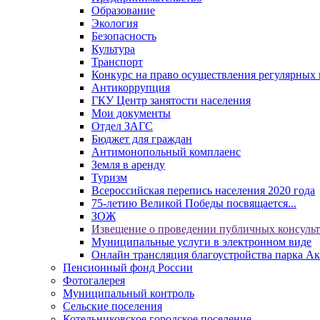
Образование
Экология
Безопасность
Культура
Транспорт
Конкурс на право осуществления регулярных 
Антикоррупция
ГКУ Центр занятости населения
Мои документы
Отдел ЗАГС
Бюджет для граждан
Антимонопольный комплаенс
Земля в аренду
Туризм
Всероссийская перепись населения 2020 года
75-летию Великой Победы посвящается...
ЗОЖ
Извещение о проведении публичных консуль
Муниципальные услуги в электронном виде
Онлайн трансляция благоустройства парка Ак
Пенсионный фонд России
Фотогалерея
Муниципальный контроль
Сельские поселения
Котельниковское городское поселение