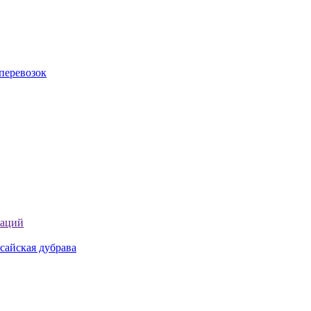
перевозок
таций
сайская дубрава