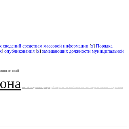
их сведений средствам массовой информации
[
x
]
Порядка
x
]
опубликования
[
x
]
замещающих должности муниципальной
членов их семей
йона
на сайте администрации
об имуществе и обязательствах имущественного характера