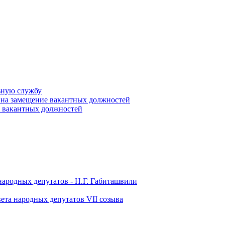
ьную службу
 на замещение вакантных должностей
е вакантных должностей
народных депутатов - Н.Г. Габиташвили
ета народных депутатов VII созыва