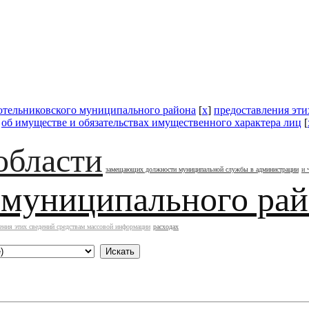
отельниковского муниципального района
[
x
]
предоставления эт
]
об имуществе и обязательствах имущественного характера лиц
[
области
замещающих должности муниципальной службы в администрации
и 
 муниципального ра
ения этих сведений средствам массовой информации
расходах