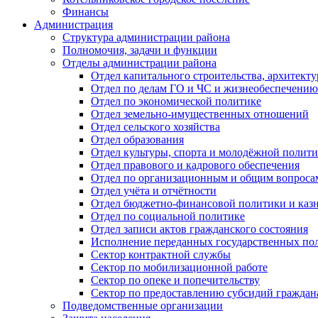
Финансы
Администрация
Структура администрации района
Полномочия, задачи и функции
Отделы администрации района
Отдел капитального строительства, архитек
Отдел по делам ГО и ЧС и жизнеобеспечению
Отдел по экономической политике
Отдел земельно-имущественных отношений
Отдел сельского хозяйства
Отдел образования
Отдел культуры, спорта и молодёжной полит
Отдел правового и кадрового обеспечения
Отдел по организационным и общим вопроса
Отдел учёта и отчётности
Отдел бюджетно-финансовой политики и казн
Отдел по социальной политике
Отдел записи актов гражданского состояния
Исполнение переданных государственных по
Сектор контрактной службы
Сектор по мобилизационной работе
Сектор по опеке и попечительству
Сектор по предоставлению субсидий гражда
Подведомственные организации