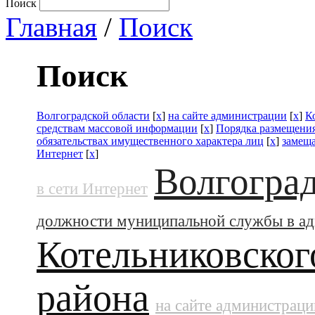
Поиск
Главная
/
Поиск
Поиск
Волгоградской области
[
x
]
на сайте администрации
[
x
]
К
средствам массовой информации
[
x
]
Порядка размещения
обязательствах имущественного характера лиц
[
x
]
замещ
Интернет
[
x
]
Волгоград
в сети Интернет
должности муниципальной службы в а
Котельниковског
района
на сайте администраци