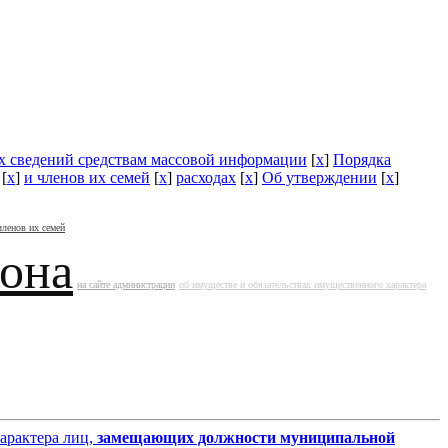
их сведений средствам массовой информации
[
x
]
Порядка
[
x
]
и членов их семей
[
x
]
расходах
[
x
]
Об утверждении
[
x
]
членов их семей
йона
на сайте администрации
об имуществе и обязательствах имущественного характера
характера лиц,
замещающих должности муниципальной