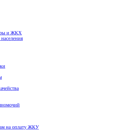
туры и ЖКХ
 населения
ики
м
ачейства
лномочий
нам на оплату ЖКУ