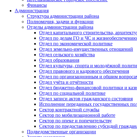
Финансы
Администрация
Структура администрации района
Полномочия, задачи и функции
Отделы администрации района
Отдел капитального строительства, архитек
Отдел по делам ГО и ЧС и жизнеобеспечению
Отдел по экономической политике
Отдел земельно-имущественных отношений
Отдел сельского хозяйства
Отдел образования
Отдел культуры, спорта и молодёжной полит
Отдел правового и кадрового обеспечения
Отдел по организационным и общим вопроса
Отдел учёта и отчётности
Отдел бюджетно-финансовой политики и казн
Отдел по социальной политике
Отдел записи актов гражданского состояния
Исполнение переданных государственных по
Сектор контрактной службы
Сектор по мобилизационной работе
Сектор по опеке и попечительству
Сектор по предоставлению субсидий гражда
Подведомственные организации