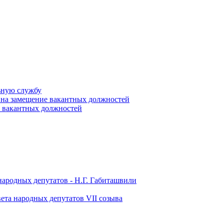
ьную службу
 на замещение вакантных должностей
е вакантных должностей
народных депутатов - Н.Г. Габиташвили
ета народных депутатов VII созыва