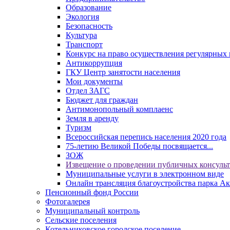
Образование
Экология
Безопасность
Культура
Транспорт
Конкурс на право осуществления регулярных 
Антикоррупция
ГКУ Центр занятости населения
Мои документы
Отдел ЗАГС
Бюджет для граждан
Антимонопольный комплаенс
Земля в аренду
Туризм
Всероссийская перепись населения 2020 года
75-летию Великой Победы посвящается...
ЗОЖ
Извещение о проведении публичных консуль
Муниципальные услуги в электронном виде
Онлайн трансляция благоустройства парка Ак
Пенсионный фонд России
Фотогалерея
Муниципальный контроль
Сельские поселения
Котельниковское городское поселение