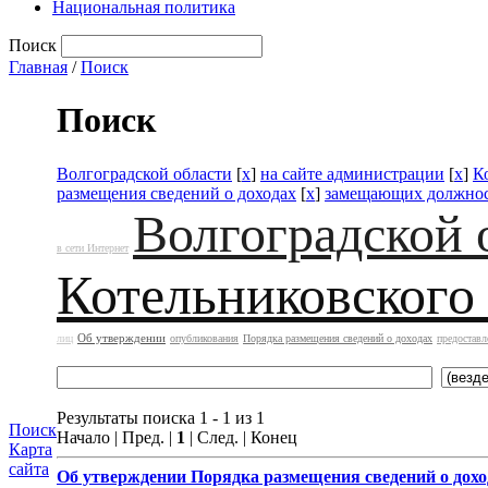
Национальная политика
Поиск
Главная
/
Поиск
Поиск
Волгоградской области
[
x
]
на сайте администрации
[
x
]
К
размещения сведений о доходах
[
x
]
замещающих должнос
Волгоградской 
в сети Интернет
Котельниковского
Об утверждении
лиц
опубликования
Порядка размещения сведений о доходах
предоставл
Результаты поиска 1 - 1 из 1
Поиск
Начало | Пред. |
1
| След. | Конец
Карта
сайта
Об утверждении
Порядка размещения сведений о дохо