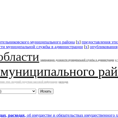
отельниковского муниципального района
[
x
]
предоставления эт
ти муниципальной службы в администрации
[
x
]
опубликования
области
замещающих должности муниципальной службы в администрации
и 
 муниципального ра
ения этих сведений средствам массовой информации
расходах
дах
,
расходах
, об имуществе и обязательствах имущественного 