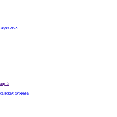
перевозок
таций
сайская дубрава