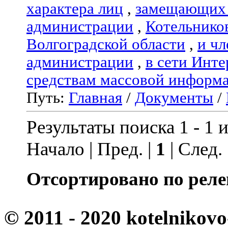
характера лиц
,
замещающих 
администрации
,
Котельнико
Волгоградской области
,
и чл
администрации
,
в сети Инте
средствам массовой информ
Путь:
Главная
/
Документы
/
Результаты поиска 1 - 1 и
Начало | Пред. |
1
| След.
Отсортировано по реле
© 2011 - 2020 kotelnikovo