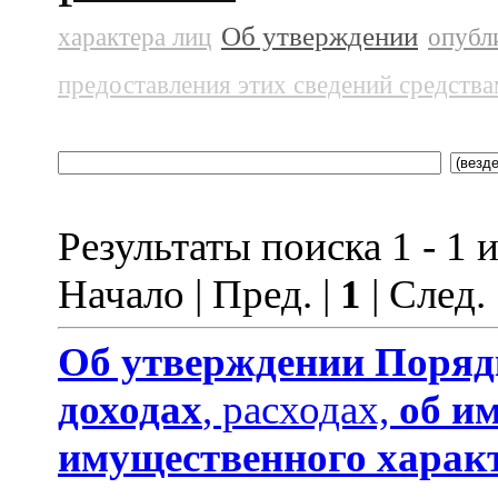
Об утверждении
характера лиц
опубл
предоставления этих сведений средств
Результаты поиска 1 - 1 и
Начало | Пред. |
1
| След.
Об утверждении
Поряд
доходах
, расходах,
об и
имущественного харак