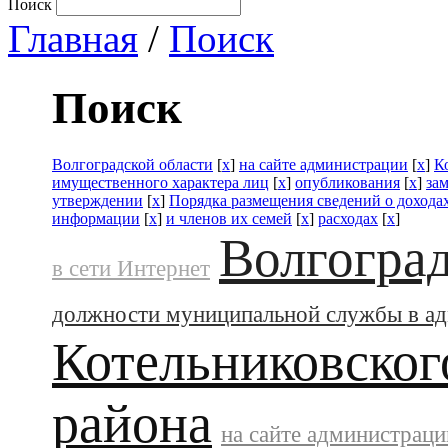
Поиск
Главная
/
Поиск
Поиск
Волгоградской области
[
x
]
на сайте администрации
[
x
]
К
имущественного характера лиц
[
x
]
опубликования
[
x
]
за
утверждении
[
x
]
Порядка размещения сведений о дохода
информации
[
x
]
и членов их семей
[
x
]
расходах
[
x
]
Волгоград
в сети Интернет
должности муниципальной службы в а
Котельниковског
района
на сайте администраци