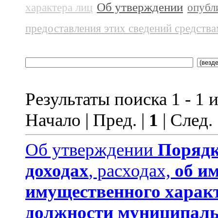
Об утверждении
характера лиц
опубл
предоставления этих сведений средств
Результаты поиска 1 - 1 и
Начало | Пред. |
1
| След.
Об утверждении
Порядк
доходах
, расходах,
об и
имущественного харак
должности муниципаль