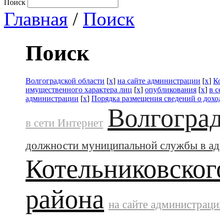
Поиск
Главная
/
Поиск
Поиск
Волгоградской области
[
x
]
на сайте администрации
[
x
]
К
имущественного характера лиц
[
x
]
опубликования
[
x
]
в 
администрации
[
x
]
Порядка размещения сведений о дохо
Волгоград
в сети Интернет
должности муниципальной службы в а
Котельниковског
района
на сайте администраци