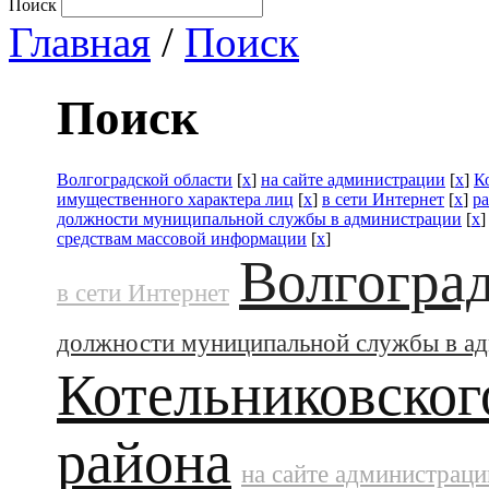
Поиск
Главная
/
Поиск
Поиск
Волгоградской области
[
x
]
на сайте администрации
[
x
]
К
имущественного характера лиц
[
x
]
в сети Интернет
[
x
]
ра
должности муниципальной службы в администрации
[
x
средствам массовой информации
[
x
]
Волгоград
в сети Интернет
должности муниципальной службы в а
Котельниковског
района
на сайте администраци