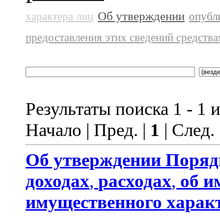
Об утверждении
характера лиц
опубл
предоставления этих сведений средств
Результаты поиска 1 - 1 и
Начало | Пред. |
1
| След.
Об утверждении
Поряд
доходах
,
расходах
,
об и
имущественного харак